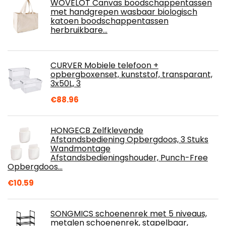
WOVELOT Canvas boodschappentassen
met handgrepen wasbaar biologisch
katoen boodschappentassen
herbruikbare…
CURVER Mobiele telefoon +
opbergboxenset, kunststof, transparant,
3x50L, 3
€
88.96
HONGECB Zelfklevende
Afstandsbediening Opbergdoos, 3 Stuks
Wandmontage
Afstandsbedieningshouder, Punch-Free
Opbergdoos…
€
10.59
SONGMICS schoenenrek met 5 niveaus,
metalen schoenenrek, stapelbaar,