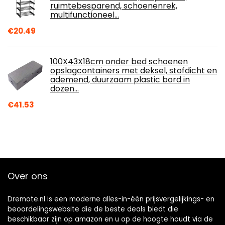
ruimtebesparend, schoenenrek,
multifunctioneel…
€
20.49
100X43X18cm onder bed schoenen
opslagcontainers met deksel, stofdicht en
ademend, duurzaam plastic bord in
dozen…
€
41.53
Over ons
Dremote.nl is een moderne alles-in-één prijsvergelijkings- en
beoordelingswebsite die de beste deals biedt die
beschikbaar zijn op amazon en u op de hoogte houdt via de