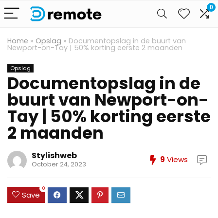
0
Home
»
Opslag
»
Documentopslag in de buurt van
Newport-on-Tay | 50% korting eerste 2 maanden
Opslag
Documentopslag in de
buurt van Newport-on-
Tay | 50% korting eerste
2 maanden
Stylishweb
9
Views
October 24, 2023
0
Save