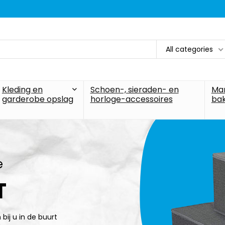
All categories
Kleding en
Schoen-, sieraden- en
Ma
garderobe opslag
horloge-accessoires
ba
e
T
bij u in de buurt