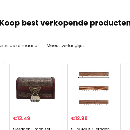
Koop best verkopende producte
air in deze maand
Meest verlanglijst
€
13.49
€
12.99
Sieraden Organizer,
SONGMICS Sieraden