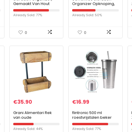
Gemaakt Van Hout
Organizer Opknoping,
Materiaal Houten
Set Van 3, Muurplanken,
Sieraden Doos voor
Sieraden Opslag, Bar
Already Sold: 77%
Already Sold: 50%
Bescherm Uw Sieraden
Voor Armbanden, 30
Doosjes Voor
Haken Voor…
Cosmetische…
0
0
€
35.90
€
16.99
Grani Alimentari Rek
flintronic 500 ml
van oude
roestvrijstalen beker
baksteenvormen, uniek,
koffiemok met rietje,
upcycling, shabby
thermobeker, reisfles
Already Sold: 44%
Already Sold: 77%
vintage, handgemaakt
met spatwaterdicht