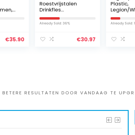
Roestvrijstalen
Plastic,
rmen,
Drinkfles
Legion/Wh
ing,
“milkyBottle” –
25 X 18 c
age,
750ml – BPA-Free,
Already Sold: 36%
Already Sold: 
t in
Lekvrij, Geschikt voor
Koolzuur –
€
35.90
€
30.97
Thermosfles voor
Sport, Universiteit,
School, Fitness,
Outdoor, Camping
s interessants gevond
G BETERE RESULTATEN DOOR VANDAAG TE UPGR