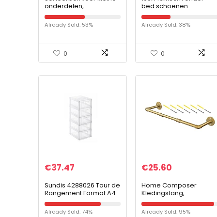
onderdelen,
bed schoenen
opbergdoos, 20 vakken
opslagcontainers met
van 4 x 4 cm, totale
deksel, stofdicht en
Already Sold: 53%
Already Sold: 38%
afmetingen: 20,8 cm x
ademend, duurzaam
16,9 cm x 4 cm…
plastic bord in dozen…
0
0
€
37.47
€
25.60
Sundis 4288026 Tour de
Home Composer
Rangement Format A4
Kledingstang,
5 tiroirs avec Poignée
wandmontage, 70 cm,
ergonomique Système
industrieel design, tot
Already Sold: 74%
Already Sold: 95%
d’Arrêt à l’Ouverture,
100 kg per meter