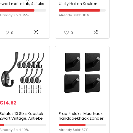
zwart matte lak, 4 stuks
Utility Haken Keuken
53 mm ronde
Muurhaken, 5KG (Max),
kapstokhaken,
Voor Handdoeken,
Already Sold: 75%
Already Sold: 88%
verbeterde modellen
Badjas, Badkamer,
roestvrij stalen
Keuken, Zonder
wandhaken…
Spijkers, Wand- en
Plafondhaken,
0
0
Transparant, 6 Stuks
€
14.92
Bolatus 10 Stks Kapstok
Frap 4 stuks. Muurhaak
Zwart Vintage, Antieke
handdoekhaak zonder
Hoed Wandmontage
boren, 304 roestvrij
Haak Heavy Duty
staal roestvrij
Already Sold: 10%
Already Sold: 57%
Dubbele Kapstok Haken
zelfklevend badkamer