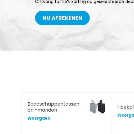
Ontvang tot 25% korting op geselecteerde dea
NU AFREKENEN
Boodschappentassen
Hoekp
en -manden
Weerg
Weergave