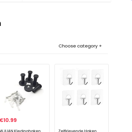
n
Choose category
€
10.99
WJUAN Kledinghaken
Zelfklevende Haken