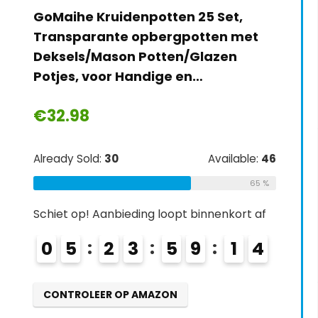
GoMaihe Kruidenpotten 25 Set,
Transparante opbergpotten met
Deksels/Mason Potten/Glazen
Potjes, voor Handige en…
€
32.98
Already Sold:
30
Available:
46
65 %
Schiet op! Aanbieding loopt binnenkort af
0
5
2
3
5
9
1
2
3
CONTROLEER OP AMAZON