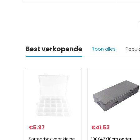
Best verkopende
Toon alles
Popul
€
5.97
€
41.53
Sorteerbox voor kleine
100X43X18cm onder