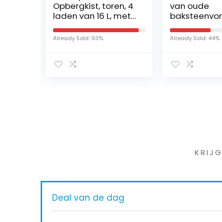
n,
Opbergkist, toren, 4
van oude
laden van 16 L, met
baksteenvo
 om
wielen,
uniek, upcycl
ergonomische
shabby vint
Already Sold: 93%
Already Sold: 44%
handgrepen,
handgemaak
kantoor, badkamer,
OSNABRACK
€
9.99
garage – Smart…
Iet
KRIJ
Deal van de dag