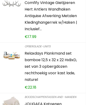
Comfify Vintage Gietijzeren
Flintronic
Hert Antlers Wandhaken
reisbeker,
Antiquise Afwerking Metalen
nemen, roes
Kledinghangerrek w/Haken |
dubbelwa
Inclusief…
€
17.99
€
12.99
OPBERGLADE-UNITS
Already Sold:
Relaxdays Plankmand set
bamboe 12,5 x 32 x 22 HxBxD,
set van 3 opbergdozen
Schiet op! A
rechthoekig voor kast lade,
naturel
0
0
€
22.18
BOODSCHAPPENTASSEN AND -MANDEN
CONTROLEE
JOLIGAEA Katoenen