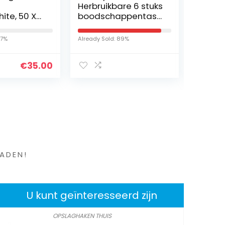
Herbruikbare 6 stuks
Wandg
ite, 50 X
boodschappentass
hoekpl
m
en milieuvriendelijke
laags 
opvouwbare
klassi
17%
Already Sold: 89%
Already S
boodschappentass
hoekw
en, 6 soorten grijze…
voor
€
35.00
boeke
opsla
en ?
ADEN!
U kunt geïnteresseerd zijn
OPSLAGHAKEN THUIS