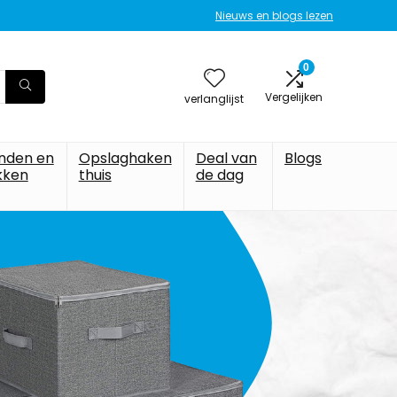
Nieuws en blogs lezen
0
Vergelijken
verlanglijst
nden en
Opslaghaken
Deal van
Blogs
kken
thuis
de dag