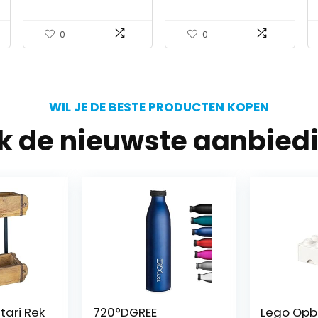
in OSNABRACK
deksel…
0
0
WIL JE DE BESTE PRODUCTEN KOPEN
jk de nieuwste aanbied
tari Rek
720°DGREE
Lego Opb