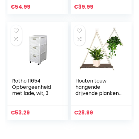
inlegbodem,
Kunststof,
€
54.99
€
39.99
keukenlade
60x30x165 cm
(chroom)
Rotho 11654
Houten touw
Opbergeenheid
hangende
met lade, wit, 3
drijvende planken
Set van 2, rustieke
houten hangende
plank, muur
€
53.29
€
28.99
hangende
touwplanken
voor…