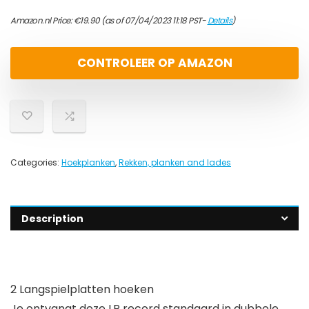
Amazon.nl Price:
€
19.90
(as of 07/04/2023 11:18 PST-
Details
)
CONTROLEER OP AMAZON
Categories:
Hoekplanken
,
Rekken, planken and lades
Description
2 Langspielplatten hoeken
Je ontvangt deze LP record standaard in dubbele