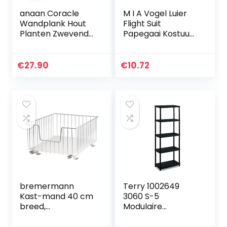
anaan Coracle
M I A Vogel Luier
Wandplank Hout
Flight Suit
Planten Zwevende
Papegaai Kostuum
Plankbeugel
Grappige Kleine
Wandrek Rond
Dieren Kleding
Kruidenrek
voor Cockatiel
€
27.90
€
10.72
Muurrek Hangrek
Parakeet
presentatie voor
Verjaardag…
plant…
bremermann
Terry 1002649
Kast-mand 40 cm
3060 S-5
breed,
Modulaire
telescopische
stellingkast met 5
bodem met
planken, Zwart,