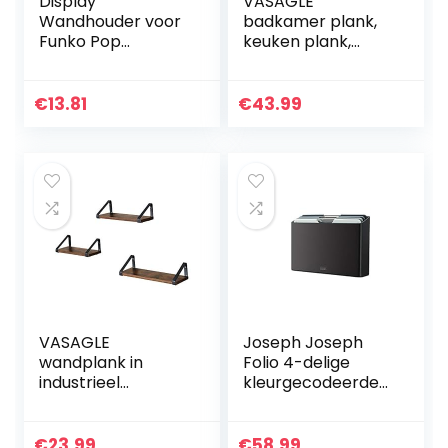
Display
VASAGLE
Wandhouder voor
badkamer plank,
Funko Pop
keuken plank,
Collectie (1)
vloerplank, hal
plank, plant plank
met 4 planken
€
13.81
€
43.99
gemaakt van
gehard glas…
VASAGLE
Joseph Joseph
wandplank in
Folio 4-delige
industrieel
kleurgecodeerde
ontwerp,
snijplankenset,
zwevende plank,
met etui voor
set van 3,
georganiseerd
€
23.99
€
58.99