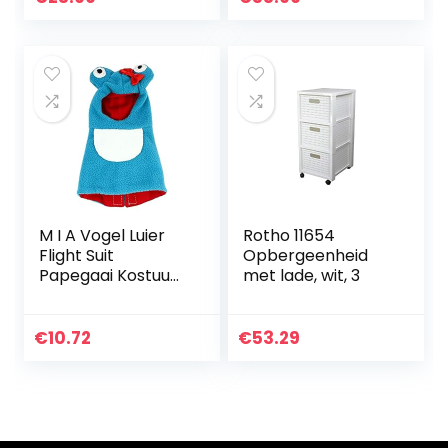
wandmontage,
opbergen in de
stabiele plank
keuken…
voor presentatie,
voor…
M I A Vogel Luier
Rotho 11654
Flight Suit
Opbergeenheid
Papegaai Kostuum
met lade, wit, 3
Grappige Kleine
Dieren Kleding
voor Cockatiel
€
10.72
€
53.29
Parakeet
Verjaardag…