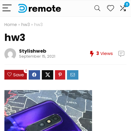
0
Home
»
hw3
»
hw3
hw3
Stylishweb
3
Views
September 15, 2021
0
Save