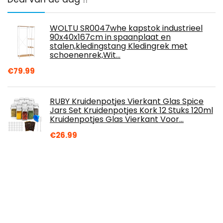
WOLTU SR0047whe kapstok industrieel
90x40x167cm in spaanplaat en
stalen,kledingstang Kledingrek met
schoenenrek,Wit…
€
79.99
RUBY Kruidenpotjes Vierkant Glas Spice
Jars Set Kruidenpotjes Kork 12 Stuks 120ml
Kruidenpotjes Glas Vierkant Voor…
€
26.99
Bosdontek 10 Stuks Jashaken Vintage
Kledinghaken Wandhaken
Handdoekhaken Metaal Hoedenhaken
Dubbele Garderobehaken…
€
13.99