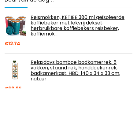
Reismokken, KETIEE 380 ml geïsoleerde
koffiebeker met lekvrij deksel,
herbruikbare koffiebekers reisbeker,
koffiemok…
€
12.74
Relaxdays bamboe badkamerrek, 5
vakken, staand rek, handdoekenrek,
badkamerkast, HBD: 140 x 34 x 33 cm,
natuur
€
69.95
Sieradenhouder zwart kettingen -
Sieradenstandaard metaal met hout -
Sieradenrek Galeara design VIVA