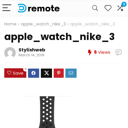
0
Home
»
apple_watch_nike_3
»
apple_watch_nike_3
apple_watch_nike_3
Stylishweb
6
Views
March 14, 2019
0
Save