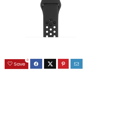
0
Save