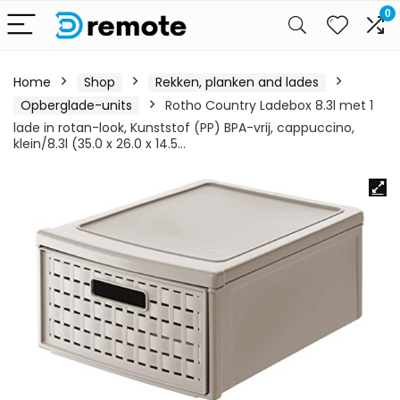
0
Home
Shop
Rekken, planken and lades
Opberglade-units
Rotho Country Ladebox 8.3l met 1
lade in rotan-look, Kunststof (PP) BPA-vrij, cappuccino,
klein/8.3l (35.0 x 26.0 x 14.5…