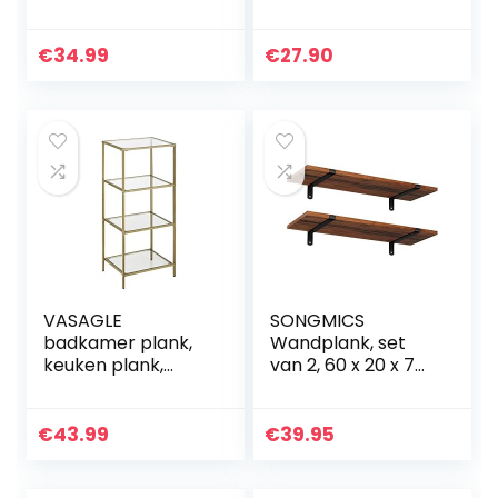
4 Houten Planken |
Plankbeugel
100% echt hout en
Wandrek Rond
gelast frame | Ø
Kruidenrek
€
34.99
€
27.90
42 cm. x 10 cm…
Muurrek Hangrek
presentatie voor
plant…
VASAGLE
SONGMICS
badkamer plank,
Wandplank, set
keuken plank,
van 2, 60 x 20 x 7
vloerplank, hal
cm, zwevende
plank, plant plank
plank, decoratieve
met 4 planken
planken, vintage,
€
43.99
€
39.95
gemaakt van
houtlook, voor
gehard glas…
slaapkamer…