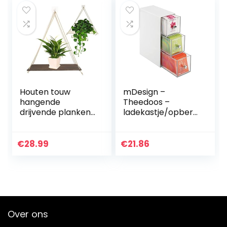
Houten touw
mDesign –
hangende
Theedoos –
drijvende planken
ladekastje/opberg
Set van 2, rustieke
box/organizer –
houten hangende
voor de keuken –
plank, muur
voor verschillende
€
28.99
€
21.86
hangende
soorten
touwplanken
theezakjes,
voor…
koffiepads…
Over ons