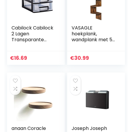
Cabilock Cabilock
VASAGLE
2 Lagen
hoekplank,
Transparante
wandplank met 5
Desktop Lade
planken,
Soort Opslag
zwevende plank,
Houder Plastic Mini
voor keuken,
€
16.69
€
30.99
Cosmetica
slaapkamer,
Organizer
woonkamer,
Diversen Box…
studeerkamer,
kantoor…
anaan Coracle
Joseph Joseph