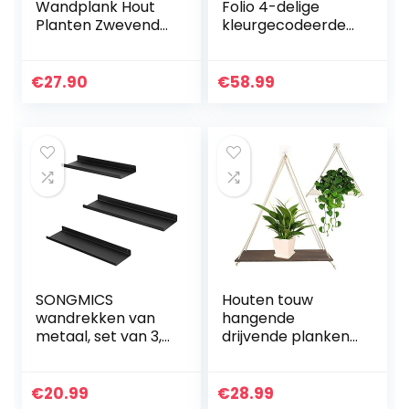
Wandplank Hout
Folio 4-delige
Planten Zwevende
kleurgecodeerde
Plankbeugel
snijplankenset,
Wandrek Rond
met etui voor
Kruidenrek
georganiseerd
€
27.90
€
58.99
Muurrek Hangrek
opbergen in de
presentatie voor
keuken…
plant…
SONGMICS
Houten touw
wandrekken van
hangende
metaal, set van 3,
drijvende planken
zwevende rekken,
Set van 2, rustieke
industriële
houten hangende
vormgeving,
plank, muur
€
20.99
€
28.99