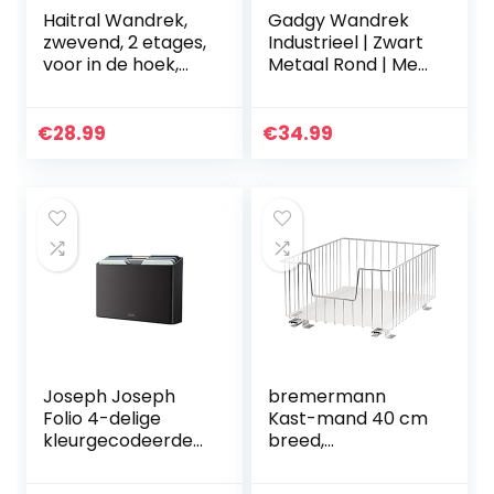
Haitral Wandrek,
Gadgy Wandrek
zwevend, 2 etages,
Industrieel | Zwart
voor in de hoek,
Metaal Rond | Met
kwartrond, voor
4 Houten Planken |
woonkamer,
100% echt hout en
slaapkamer
gelast frame | Ø
€
28.99
€
34.99
42 cm. x 10 cm…
Joseph Joseph
bremermann
Folio 4-delige
Kast-mand 40 cm
kleurgecodeerde
breed,
snijplankenset,
telescopische
met etui voor
bodem met