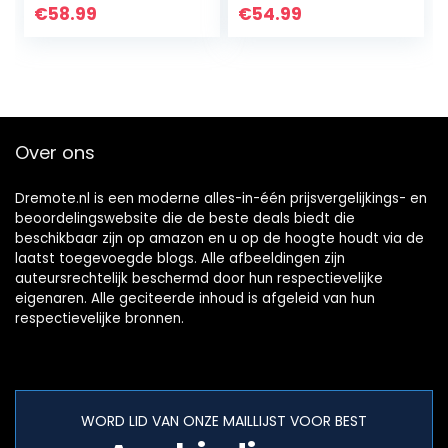
georganiseerd
inlegbodem,
€
58.99
€
54.99
opbergen in de
keukenlade
keuken…
(chroom)
Over ons
Dremote.nl is een moderne alles-in-één prijsvergelijkings- en
beoordelingswebsite die de beste deals biedt die
beschikbaar zijn op amazon en u op de hoogte houdt via de
laatst toegevoegde blogs. Alle afbeeldingen zijn
auteursrechtelijk beschermd door hun respectievelijke
eigenaren. Alle geciteerde inhoud is afgeleid van hun
respectievelijke bronnen.
WORD LID VAN ONZE MAILLIJST VOOR BEST