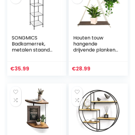
SONGMICS
Houten touw
Badkamerrek,
hangende
metalen staand
drijvende planken
rek, robuust, tot
Set van 2, rustieke
100 kg belastbaar,
houten hangende
met 5 PP-platen,
plank, muur
€
35.99
€
28.99
met uitneembare
hangende
haken, 30 x…
touwplanken
voor…