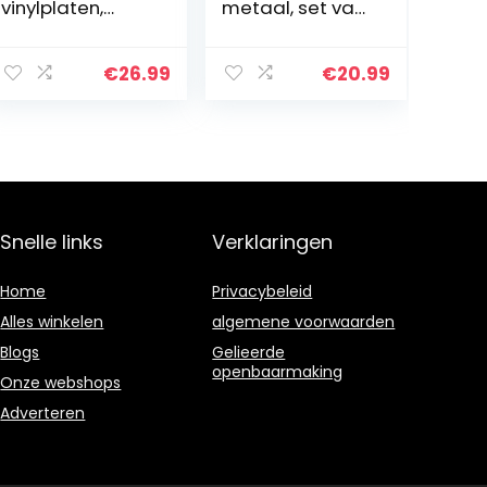
vinylplaten,
metaal, set van
schap met
3, zwevende
muurbevestigin
rekken,
g, acryl
industriële
€
26.99
€
20.99
platenhouder
vormgeving,
voor albums,
wandplaten,
toon je
voor decoratie…
beluisterde LP
in…
Snelle links
Verklaringen
Home
Privacybeleid
Alles winkelen
algemene voorwaarden
Blogs
Gelieerde
openbaarmaking
Onze webshops
Adverteren