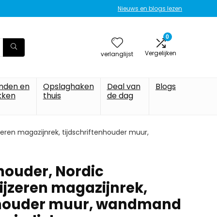
Nieuws en blogs lezen
0
Vergelijken
verlanglijst
nden en
Opslaghaken
Deal van
Blogs
kken
thuis
de dag
zeren magazijnrek, tijdschriftenhouder muur,
houder, Nordic
ijzeren magazijnrek,
enhouder muur, wandmand