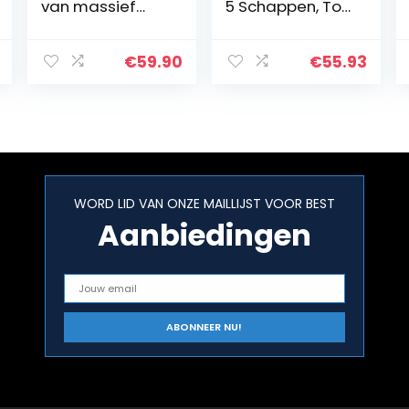
van massief
5 Schappen, Tot
grenenhout
160 kg Per
(wit) –
Schap, Chroom
ladecontainer
€
59.90
€
55.93
kantoorcontaine
r met 6 laden –
opbergruimte
voor…
WORD LID VAN ONZE MAILLIJST VOOR BEST
Aanbiedingen