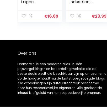
Lagen
industrieel
Transparante
ontwerp,
Desktop Lade
zwevende plank,
Soort Opslag
set van 3,
€
16.69
€
23.99
Houder Plastic
wandmontage,
Mini Cosmetica
stabiele plank
Organizer
voor
Diversen Box…
presentatie,
voor…
Over ons
Dremote.nl is een moderne alles-in-één
prijsvergelijkings- en beoordelingswebsite die de
beste deals biedt die beschikbaar zijn op amazon en u
op de hoogte houdt via de laatst toegevoegde blogs.
Alle afbeeldingen zijn auteursrechtelijk beschermd
door hun respectievelijke eigenaren. Alle geciteerde
inhoud is afgeleid van hun respectievelijke bronnen.