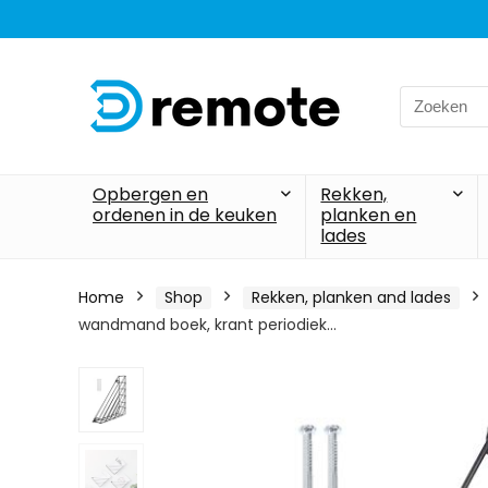
Search
for:
Opbergen en
Rekken,
ordenen in de keuken
planken en
lades
Home
Shop
Rekken, planken and lades
wandmand boek, krant periodiek…