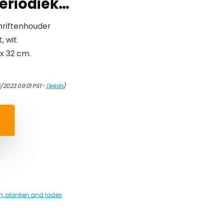
periodiek…
chriftenhouder
, wit
 x 32 cm.
/2023 09:01 PST-
Details
)
n, planken and lades