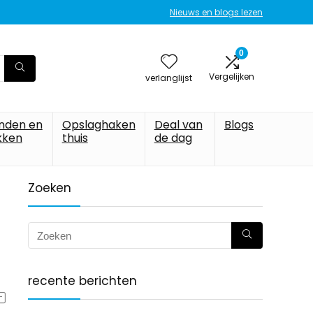
Nieuws en blogs lezen
0
Vergelijken
verlanglijst
nden en
Opslaghaken
Deal van
Blogs
kken
thuis
de dag
Zoeken
recente berichten