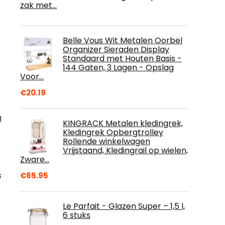
zak met…
Belle Vous Wit Metalen Oorbel
Organizer Sieraden Display
Standaard met Houten Basis -
144 Gaten, 3 Lagen - Opslag
Voor…
€
20.19
g
KINGRACK Metalen kledingrek,
Kledingrek Opbergtrolley
Rollende winkelwagen
Vrijstaand, Kledingrail op wielen,
Zware…
s
€
65.95
Le Parfait - Glazen Super – 1,5 l,
6 stuks