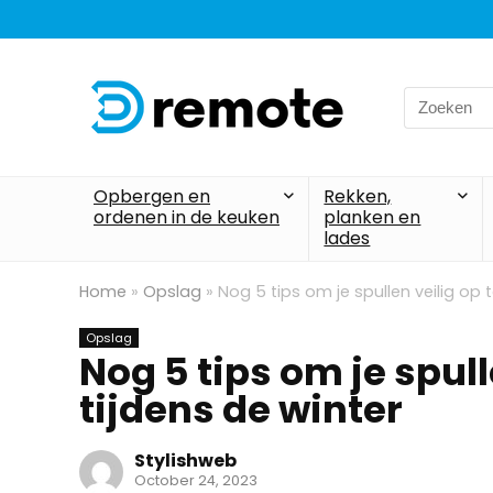
Search
for:
Opbergen en
Rekken,
ordenen in de keuken
planken en
lades
Home
»
Opslag
»
Nog 5 tips om je spullen veilig op 
Opslag
Nog 5 tips om je spull
tijdens de winter
Stylishweb
October 24, 2023