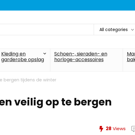
All categories
Kleding en
Schoen-, sieraden- en
Ma
garderobe opslag
horloge-accessoires
ba
te bergen tijdens de winter
en veilig op te bergen
28
Views