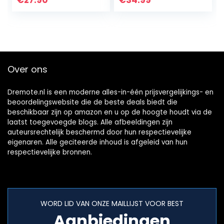
€
27.90
€
34.99
Muurrek Hangrek
42 cm. x 10 cm…
presentatie voor
plant…
Over ons
Dremote.nl is een moderne alles-in-één prijsvergelijkings- en
beoordelingswebsite die de beste deals biedt die
beschikbaar zijn op amazon en u op de hoogte houdt via de
laatst toegevoegde blogs. Alle afbeeldingen zijn
auteursrechtelijk beschermd door hun respectievelijke
eigenaren. Alle geciteerde inhoud is afgeleid van hun
respectievelijke bronnen.
WORD LID VAN ONZE MAILLIJST VOOR BEST
Aanbiedingen