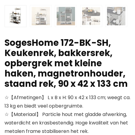
SogesHome 172-BK-SH,
Keukenrek, bakkersrek,
opbergrek met kleine
haken, magnetronhouder,
staand rek, 90 x 42 x 133 cm
☆【Afmetingen】 L x B x H: 90 x 42 x 133 cm; weegt ca.
13 kg en biedt veel opbergruimte.
☆【Materiaal】 Particle hout met gladde afwerking,
waterdicht en krasbestendig. Hoge kwaliteit van het
metalen frame stabiliseren het rek.