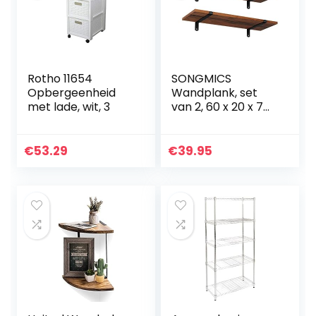
Rotho 11654
SONGMICS
Opbergeenheid
Wandplank, set
met lade, wit, 3
van 2, 60 x 20 x 7
cm, zwevende
plank, decoratieve
planken, vintage,
€
53.29
€
39.95
houtlook, voor
slaapkamer…