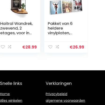
Haitral Wandrek,
Pakket van 6
zwevend, 2
heldere
etages, voor in
vinylplaten,
de hoek,
schap met
kwartrond, voor
muurbevestigin
woonkamer,
g, acryl
€
28.99
€
26.99
slaapkamer
platenhouder
voor albums,
toon je
beluisterde LP
in…
Snelle links
Verklaringen
Home
Privacybeleid
Alles winkelen
algemene voorwaarden