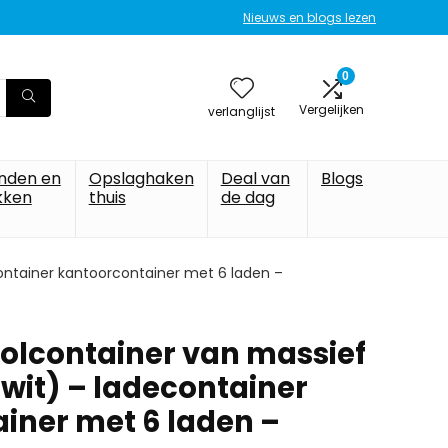
Nieuws en blogs lezen
0
Vergelijken
verlanglijst
nden en
Opslaghaken
Deal van
Blogs
kken
thuis
de dag
ontainer kantoorcontainer met 6 laden –
olcontainer van massief
wit) – ladecontainer
iner met 6 laden –