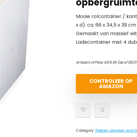
opbergruimt
Mooie rolcontainer / kan
x d): ca. 66 x 34,5 x 39 cm
Gemaakt van massief wit
Ladecontainer met 4 dubb
Amazon.nl Price:
€
59.90
(as of 08/0
CONTROLEER OP
AMAZON
Category:
Rekken, planken and 