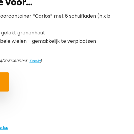
e voor…
toorcontainer *Carlos* met 6 schuifladen (h x b
 gelakt grenenhout
ele wielen – gemakkelijk te verplaatsen
4/2023 14:06 PST-
Details
)
lades