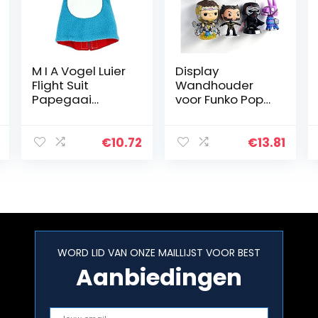
M I A Vogel Luier
Display
Flight Suit
Wandhouder
Papegaai
voor Funko Pop
Kostuum
Collectie (1)
Grappige Kleine
Dieren Kleding
€
10.72
€
13.81
voor Cockatiel
Parakeet
Verjaardag…
WORD LID VAN ONZE MAILLIJST VOOR BEST
Aanbiedingen