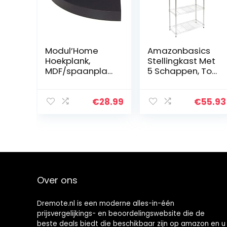
Modul’Home
Amazonbasics
Hoekplank,
Stellingkast Met
MDF/spaanplaa
5 Schappen, Tot
t, zwart,
160 kg Per
25x25x3,4cm
Schap, Chroom
€
28.99
€
55.93
Over ons
Dremote.nl is een moderne alles-in-één
prijsvergelijkings- en beoordelingswebsite die de
beste deals biedt die beschikbaar zijn op amazon en u