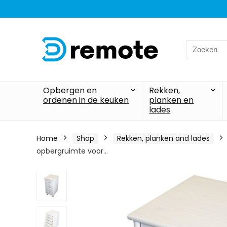
Search
for:
Opbergen en
Rekken,
ordenen in de keuken
planken en
lades
Home
Shop
Rekken, planken and lades
opbergruimte voor…