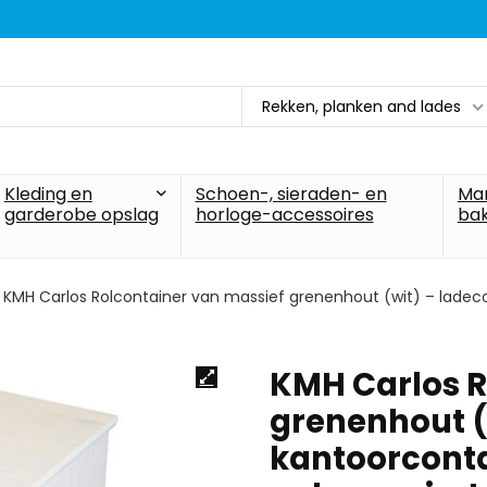
Rekken, planken and lades
Kleding en
Schoen-, sieraden- en
Ma
garderobe opslag
horloge-accessoires
ba
KMH Carlos Rolcontainer van massief grenenhout (wit) – ladec
KMH Carlos R
grenenhout (
kantoorconta