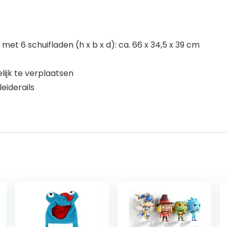
et 6 schuifladen (h x b x d): ca. 66 x 34,5 x 39 cm
ijk te verplaatsen
leiderails