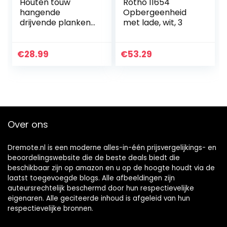
Houten touw
Rotho 11654
hangende
Opbergeenheid
drijvende planken
met lade, wit, 3
Set van 2, rustieke
houten hangende
plank, muur
€
28.99
€
53.29
hangende
touwplanken
voor…
Over ons
Dremote.nl is een moderne alles-in-één prijsvergelijkings- en
beoordelingswebsite die de beste deals biedt die
beschikbaar zijn op amazon en u op de hoogte houdt via de
laatst toegevoegde blogs. Alle afbeeldingen zijn
auteursrechtelijk beschermd door hun respectievelijke
eigenaren. Alle geciteerde inhoud is afgeleid van hun
respectievelijke bronnen.