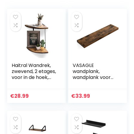
Haitral Wandrek,
VASAGLE
zwevend, 2 etages,
wandplank,
voor in de hoek,
wandplank voor
kwartrond, voor
boeken, foto’s,
woonkamer,
decoratie,
slaapkamer
zwevende plank,
€
28.99
€
33.99
80 x 20 x 3,8 cm,
kantoorplank,
MDF, voor…