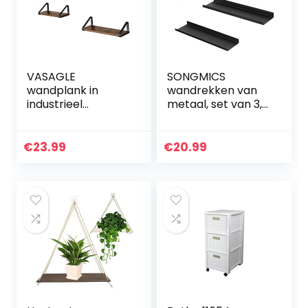
VASAGLE
SONGMICS
wandplank in
wandrekken van
industrieel
metaal, set van 3,
ontwerp,
zwevende rekken,
zwevende plank,
industriële
set van 3,
vormgeving,
€
23.99
€
20.99
wandmontage,
wandplaten, voor
stabiele plank
decoratie…
voor presentatie,
voor…