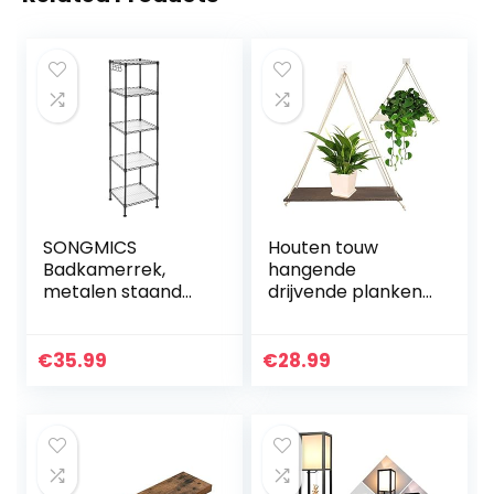
SONGMICS
Houten touw
Badkamerrek,
hangende
metalen staand
drijvende planken
rek, robuust, tot
Set van 2, rustieke
100 kg belastbaar,
houten hangende
met 5 PP-platen,
plank, muur
€
35.99
€
28.99
met uitneembare
hangende
haken, 30 x…
touwplanken
voor…