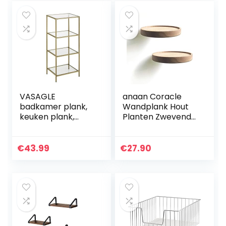
und…
voor…
VASAGLE
anaan Coracle
badkamer plank,
Wandplank Hout
keuken plank,
Planten Zwevende
vloerplank, hal
Plankbeugel
plank, plant plank
Wandrek Rond
met 4 planken
Kruidenrek
€
43.99
€
27.90
gemaakt van
Muurrek Hangrek
gehard glas…
presentatie voor
plant…