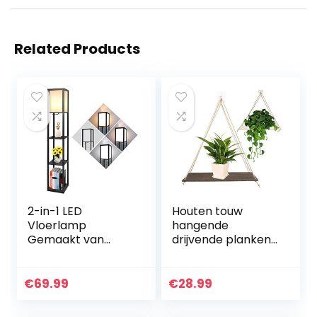
Related Products
2-in-1 LED
Houten touw
Vloerlamp
hangende
Gemaakt van
drijvende planken
Hout, 1.6 m Modern
Set van 2, rustieke
Staande Lamp
houten hangende
met 3 Planken,
plank, muur
€
69.99
€
28.99
Retro Vloerlamp
hangende
met E27 Fitting
touwplanken