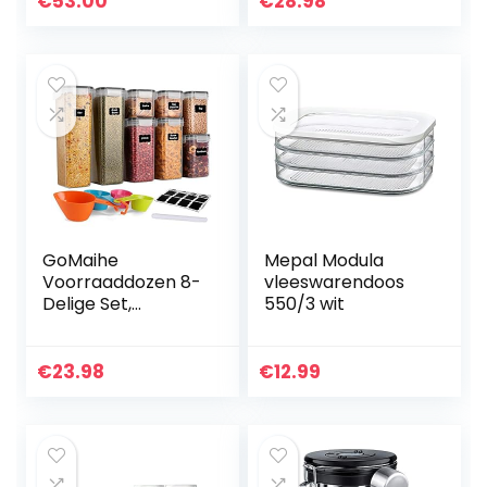
€
53.00
€
28.98
met Deksel,
Voorraadpotten
voor Het…
GoMaihe
Mepal Modula
Voorraaddozen 8-
vleeswarendoos
Delige Set,
550/3 wit
Opbergdoos,
Keuken, luchtdicht,
Plastic met Deksel,
€
23.98
€
12.99
Voorraadpotten
voor Het
Bewaren…