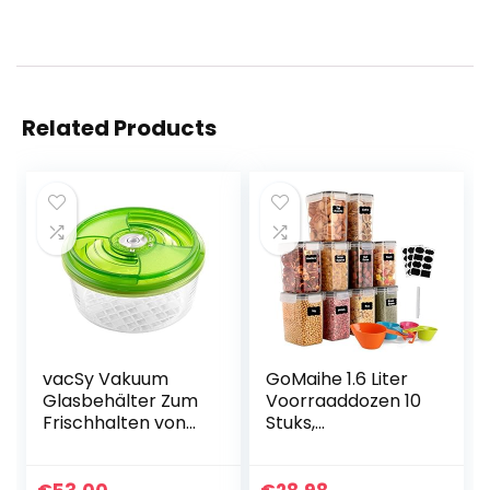
Related Products
vacSy Vakuum
GoMaihe 1.6 Liter
Glasbehälter Zum
Voorraaddozen 10
Frischhalten von
Stuks,
Lebensmitteln –
Opbergdoos,
Frischhalte-Box
Keuken,
mit 3,3 Liter
Luchtdicht, Plastic