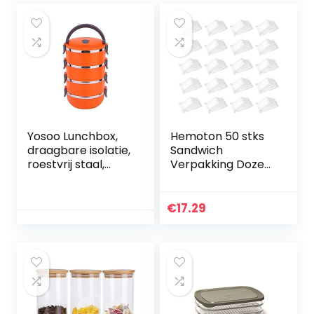
Yosoo Lunchbox,
Hemoton 50 stks
draagbare isolatie,
Sandwich
roestvrij staal,
Verpakking Dozen
binnenisolatie,
Plastic Sandwich
thermisch
Case Sandwich
lekbestendig, 1/2/3
Driehoek Dozen
€
17.29
vakken met
Driehoekige
handgreep…
Bakken
Verpakking…