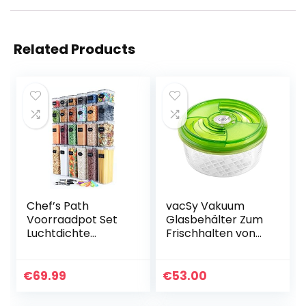
Related Products
Chef’s Path
vacSy Vakuum
Voorraadpot Set
Glasbehälter Zum
Luchtdichte
Frischhalten von
Voorraaddozen –
Lebensmitteln –
24 ST –
Frischhalte-Box
Voorraadpotten &
mit 3,3 Liter
€
69.99
€
53.00
Bewaarpotten –
BPA-Vrij Plastic…