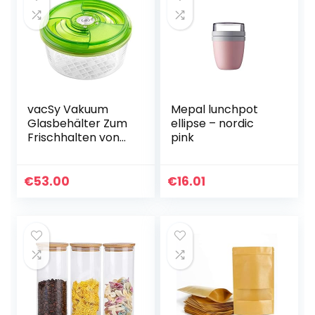
vacSy Vakuum
Mepal lunchpot
Glasbehälter Zum
ellipse – nordic
Frischhalten von
pink
Lebensmitteln –
Frischhalte-Box
mit 3,3 Liter
€
53.00
€
16.01