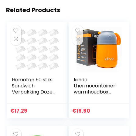
Related Products
Hemoton 50 stks
kiinda
Sandwich
thermocontainer
Verpakking Dozen
warmhoudbox
Plastic Sandwich
450ml BPA vrij |
Case Sandwich
RVS
Driehoek Dozen
verwarmingsconta
€
17.29
€
19.90
Driehoekige
iner geïsoleerde
Bakken
container
Verpakking…
lunchbox voor
warme…