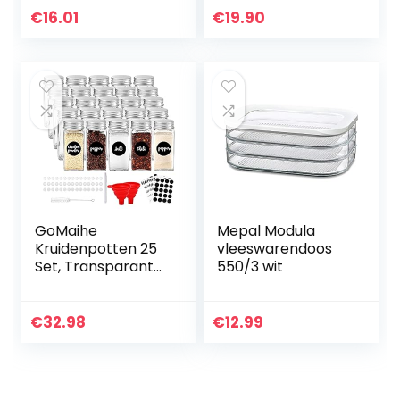
verwarmingsconta
€
16.01
€
19.90
iner geïsoleerde
container
lunchbox voor
warme…
GoMaihe
Mepal Modula
Kruidenpotten 25
vleeswarendoos
Set, Transparante
550/3 wit
opbergpotten
met
Deksels/Mason
€
32.98
€
12.99
Potten/Glazen
Potjes, voor
Handige en…