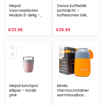
Mepal
Zwoos Koffieblik
Voorraaddozen
luchtdicht –
Modula 5-delig –
koffiebonen blik
starterset – ideaal
van roestvrij staal
voor het bewaren
met CO2-ventiel –
van droge
met maatlepel –
€
33.95
€
25.99
levensmiddelen –
1,8 l (zwart)
vaatwasserbesten
dig…
Mepal lunchpot
kiinda
ellipse – nordic
thermocontainer
pink
warmhoudbox
450ml BPA vrij |
RVS