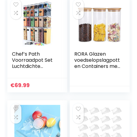
Chef’s Path
RORA Glazen
Voorraadpot Set
voedselopslagpott
Luchtdichte
en Containers met
Voorraaddozen –
luchtdichte
24 ST –
bamboe deksels
Voorraadpotten &
Set van 3
€
69.99
Bewaarpotten –
keukenglazen
BPA-Vrij Plastic…
bussen voor
koffie…