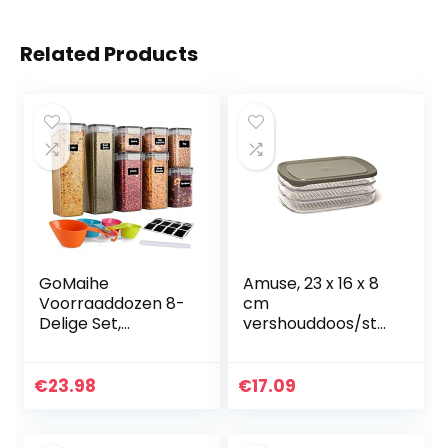
Related Products
GoMaihe
Amuse, 23 x 16 x 8
Voorraaddozen 8-
cm
Delige Set,
vershouddoos/sta
Opbergdoos,
peldoos met 3
Keuken, luchtdicht,
compartimenten,
Plastic met Deksel,
als opbergdoos
€
23.98
€
17.09
Voorraadpotten
met deksel of
voor Het
transportbox
Bewaren…
voor…