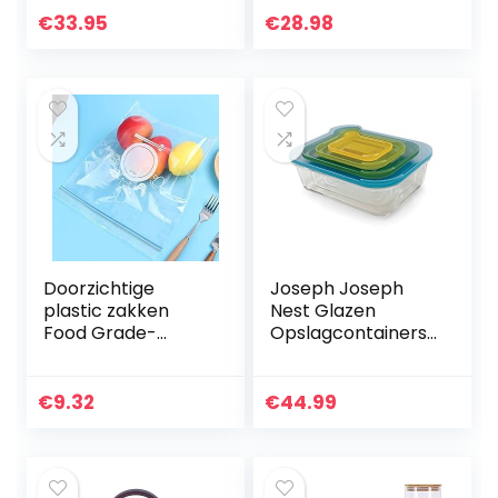
van droge
Luchtdicht, Plastic
€
33.95
€
28.98
levensmiddelen –
met Deksel,
vaatwasserbesten
Voorraadpotten
dig…
voor Het…
Doorzichtige
Joseph Joseph
plastic zakken
Nest Glazen
Food Grade-
Opslagcontainers
verzegelingszak
4-Delige Set
Koelkast Keuken
Dikker
€
9.32
€
44.99
Transparant
Voedselbewaring
Opslag…