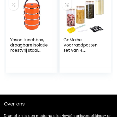
Yosoo Lunchbox,
GoMaihe
draagbare isolatie,
Voorraadpotten
roestvrij staal,
set van 4,
binnenisolatie,
Voorraaddozen
thermisch
Kruidenpotjes
lekbestendig, 1/2/3
Luchtdichte
vakken met
Glazen Container
handgreep…
Gemaakt van
Glazen Pot met…
Over ons
Dremote.nl is een moderne alles-in-één prijsvergelijkings- en