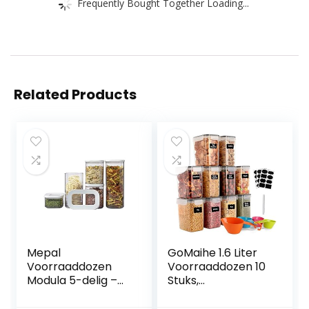
Frequently Bought Together Loading...
Related Products
Mepal
GoMaihe 1.6 Liter
Voorraaddozen
Voorraaddozen 10
Modula 5-delig –
Stuks,
starterset – ideaal
Opbergdoos,
voor het bewaren
Keuken,