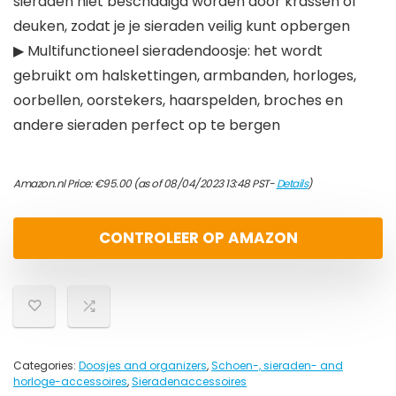
sieraden niet beschadigd worden door krassen of
deuken, zodat je je sieraden veilig kunt opbergen
▶ Multifunctioneel sieradendoosje: het wordt
gebruikt om halskettingen, armbanden, horloges,
oorbellen, oorstekers, haarspelden, broches en
andere sieraden perfect op te bergen
Amazon.nl Price:
€
95.00
(as of 08/04/2023 13:48 PST-
Details
)
CONTROLEER OP AMAZON
Categories:
Doosjes and organizers
,
Schoen-, sieraden- and
horloge-accessoires
,
Sieradenaccessoires