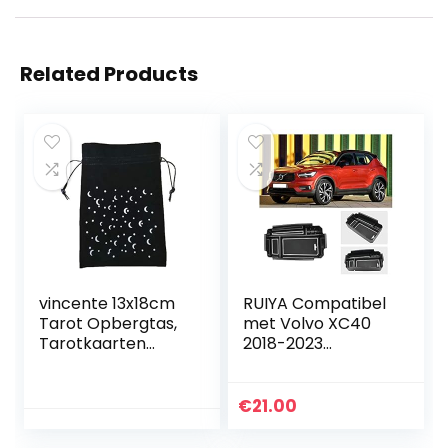
Related Products
vincente 13x18cm
RUIYA Compatibel
Tarot Opbergtas,
met Volvo XC40
Tarotkaarten
2018-2023
Fluwelen Tas Thuis
opbergdoos
Mini Trekkoord Tas
middenconsole
Gemaakt van dik
organisator
€
21.00
fluweel, Fluwelen…
armleuning box
aangepast