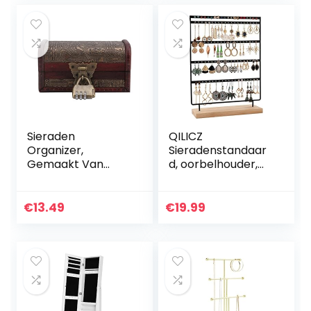
console…
Sieraden
QILICZ
Organizer,
Sieradenstandaar
Gemaakt Van
d, oorbelhouder,
Hout Materiaal
100 gaten,
Houten Sieraden
oorbelstandaard,
Doos voor
5 etages, metalen
€
13.49
€
19.99
Bescherm Uw
oorbelorganizer
Sieraden Doosjes
met houten basis…
Voor
Cosmetische…