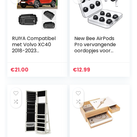
RUIYA Compatibel
New Bee AirPods
met Volvo XC40
Pro vervangende
2018-2023
oordopjes voor
opbergdoos
geheugenschuim,
middenconsole
vervangende
organisator
oordopjes met 6
€
21.00
€
12.99
armleuning box
paar oordopjes
aangepast
met hoes voor…
console…