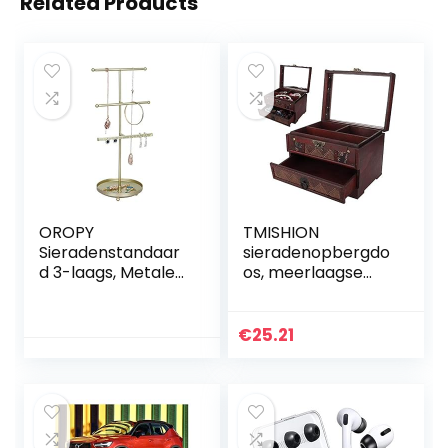
Related Products
OROPY
TMISHION
Sieradenstandaar
sieradenopbergdo
d 3-laags, Metalen
os, meerlaagse
Hangende
halsketting,
Sieradenorganisat
opbergen,
or met
oorbellen, doosjes,
€
25.21
Dienbladbasis,
sieradenhouder,
Sieradenhouder
decoratie voor
om Oorbellen op…
ringen…