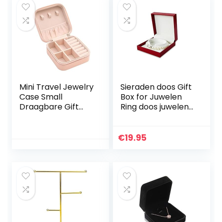
Mini Travel Jewelry
Sieraden doos Gift
Case Small
Box for Juwelen
Draagbare Gift
Ring doos juwelen
Opbergdoos
geschenkdoos
Sieraden Roll
Earring Organizer
Travel Case Can
Ring container
€
19.95
Store Rings
Juwelen Doosjes-
Oorbellen
Khaki…
Kettingen…