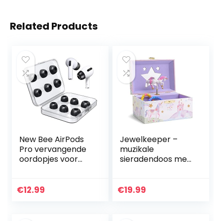
Related Products
New Bee AirPods
Jewelkeeper –
Pro vervangende
muzikale
oordopjes voor
sieradendoos met
geheugenschuim,
draaiende
vervangende
eenhoorn, Glitter
oordopjes met 6
regenboog en
€
12.99
€
19.99
paar oordopjes
Sterren ontwerp –
met hoes voor…
de eenhoorn Tune