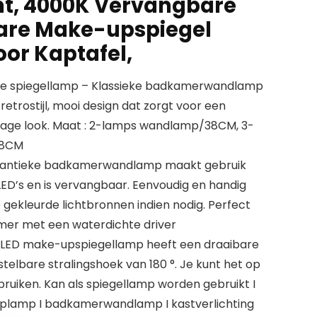
ht, 4000K Vervangbare
bare Make-upspiegel
oor Kaptafel,
ge spiegellamp – Klassieke badkamerwandlamp
retrostijl, mooi design dat zorgt voor een
ntage look. Maat : 2-lamps wandlamp/38CM, 3-
78CM
 antieke badkamerwandlamp maakt gebruik
D’s en is vervangbaar. Eenvoudig en handig
 gekleurde lichtbronnen indien nodig. Perfect
mer met een waterdichte driver
 LED make-upspiegellamp heeft een draaibare
telbare stralingshoek van 180 °. Je kunt het op
bruiken. Kan als spiegellamp worden gebruikt I
lamp I badkamerwandlamp I kastverlichting