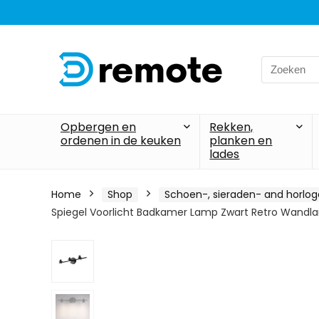
Search
for:
Opbergen en
Rekken,
ordenen in de keuken
planken en
lades
Home
Shop
Schoen-, sieraden- and horlo
Spiegel Voorlicht Badkamer Lamp Zwart Retro Wandlam