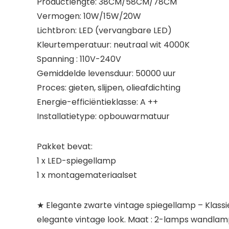
Productlengte: 38CM/58CM/78CM
Vermogen: 10W/15W/20W
Lichtbron: LED (vervangbare LED)
Kleurtemperatuur: neutraal wit 4000K
Spanning : 110V-240V
Gemiddelde levensduur: 50000 uur
Proces: gieten, slijpen, olieafdichting
Energie-efficiëntieklasse: A ++
Installatietype: opbouwarmatuur
Pakket bevat:
1 x LED-spiegellamp
1 x montagemateriaalset
★ Elegante zwarte vintage spiegellamp – Klassi
elegante vintage look. Maat : 2-lamps wand