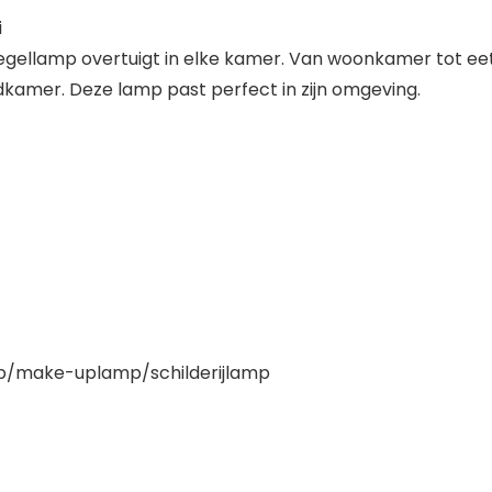
i
egellamp overtuigt in elke kamer. Van woonkamer tot eet
 badkamer. Deze lamp past perfect in zijn omgeving.
p/make-uplamp/schilderijlamp