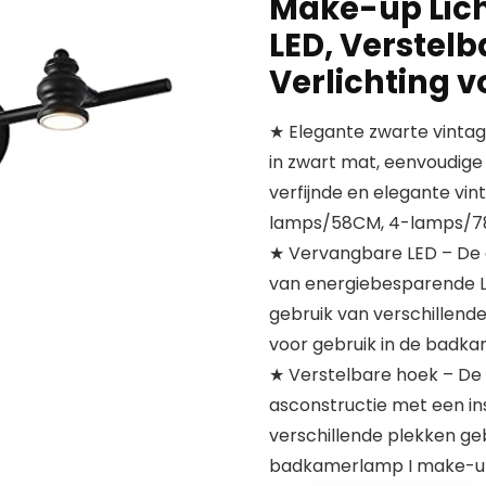
Make-up Lic
LED, Verstel
Verlichting v
★ Elegante zwarte vinta
in zwart mat, eenvoudige 
verfijnde en elegante vi
lamps/58CM, 4-lamps/
★ Vervangbare LED – De
van energiebesparende LE
gebruik van verschillende
voor gebruik in de badka
★ Verstelbare hoek – De
asconstructie met een ins
verschillende plekken ge
badkamerlamp I make-up