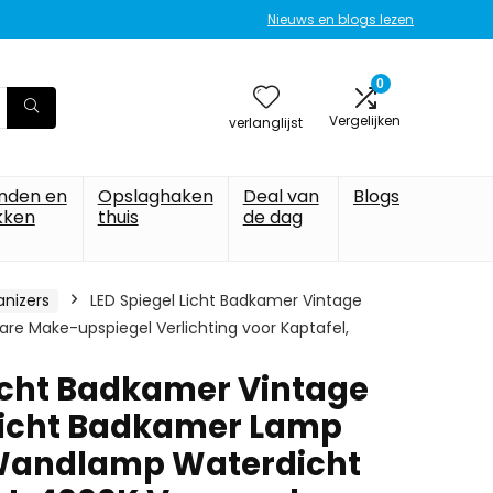
Nieuws en blogs lezen
0
Vergelijken
verlanglijst
nden en
Opslaghaken
Deal van
Blogs
kken
thuis
de dag
anizers
LED Spiegel Licht Badkamer Vintage
re Make-upspiegel Verlichting voor Kaptafel,
Licht Badkamer Vintage
licht Badkamer Lamp
 Wandlamp Waterdicht