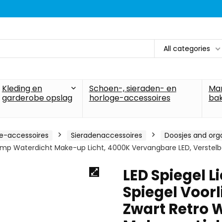
All categories
Kleding en
Schoen-, sieraden- en
Ma
garderobe opslag
horloge-accessoires
ba
ge-accessoires
Sieradenaccessoires
Doosjes and org
p Waterdicht Make-up Licht, 4000K Vervangbare LED, Verstelba
LED Spiegel 
Spiegel Voor
Zwart Retro