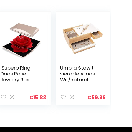
iSuperb Ring
Umbra Stowit
Doos Rose
sieradendoos,
Jewelry Box
Wit/naturel
Flower Ring Box
Jewelry Gift
Boxes Rings
€
15.83
€
59.99
Holder Case
Sieraden
Doosjes
Valentine’s Day…