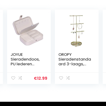
JOYUE
OROPY
Sieradendoos,
Sieradenstanda
PU lederen
ard 3-laags,
Sieradenetui,
Metalen
Reisjuwelen
Hangende
Opbergdoos
Sieradenorganis
€
12.99
voor Ringen,
ator met
Oorbellen,
Dienbladbasis,
Ketting,
Sieradenhouder
Armbanden…
om Oorbellen
op…