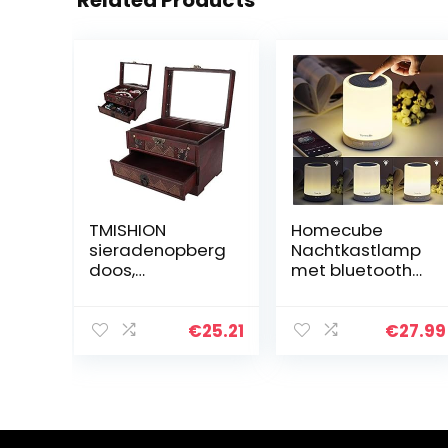
Related Products
TMISHION
Homecube
sieradenopberg
Nachtkastlamp
doos,
met bluetooth-
meerlaagse
luidspreker, led-
halsketting,
nachtlampje
opbergen,
met dimmer en
€
25.21
€
27.99
oorbellen,
aanraaksensor,
doosjes,
7 kleurvariaties,
sieradenhouder,
dimbaar…
decoratie voor
ringen…