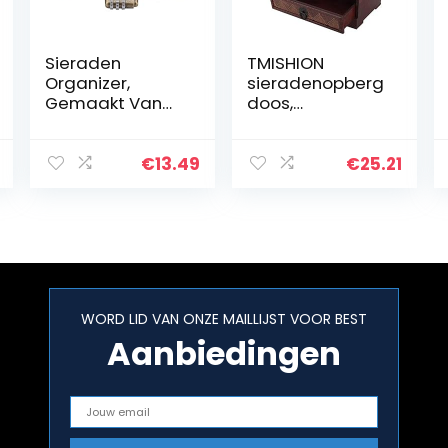
Sieraden
TMISHION
Organizer,
sieradenopberg
Gemaakt Van
doos,
Hout Materiaal
meerlaagse
Houten Sieraden
halsketting,
Doos voor
opbergen,
€
13.49
€
25.21
Bescherm Uw
oorbellen,
Sieraden
doosjes,
Doosjes Voor
sieradenhouder,
Cosmetische…
decoratie voor
ringen…
WORD LID VAN ONZE MAILLIJST VOOR BEST
Aanbiedingen