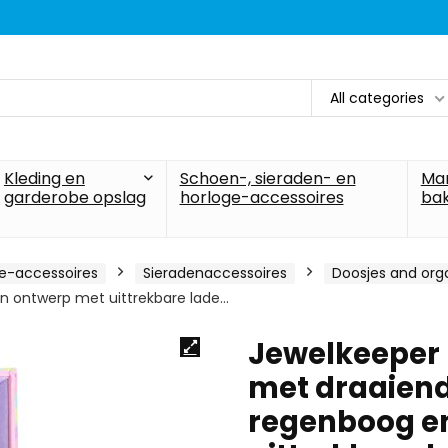
All categories
Kleding en
Schoen-, sieraden- en
Ma
garderobe opslag
horloge-accessoires
ba
ge-accessoires
Sieradenaccessoires
Doosjes and org
en ontwerp met uittrekbare lade…
Jewelkeeper 
met draaiend
regenboog en