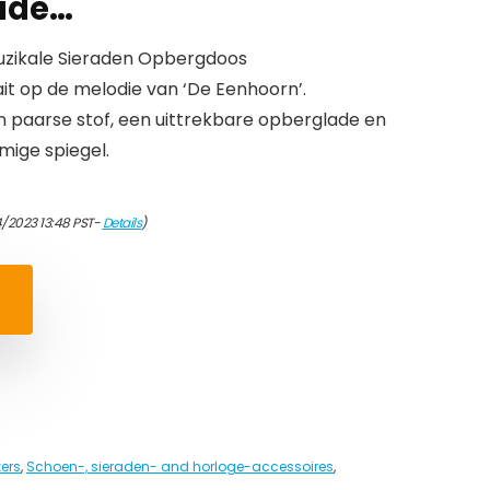
lade…
zikale Sieraden Opbergdoos
t op de melodie van ‘De Eenhoorn’.
n paarse stof, een uittrekbare opberglade en
mige spiegel.
/2023 13:48 PST-
Details
)
ers
,
Schoen-, sieraden- and horloge-accessoires
,