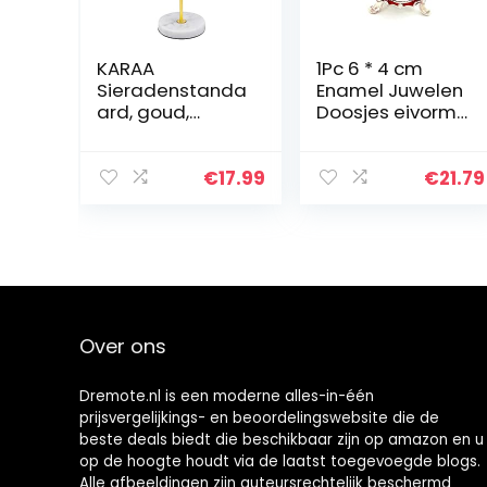
KARAA
1Pc 6 * 4 cm
Sieradenstanda
Enamel Juwelen
ard, goud,
Doosjes eivorm
sieradenhouder
Ontwerp van de
van metaal,
Vlag Sieraden
marmer, voor
Organizer
€
17.99
€
21.79
halskettingen,
Container
armbanden,
Enamel Jewelry
oorbellen,
Box, Enamel…
ringen…
Over ons
Dremote.nl is een moderne alles-in-één
prijsvergelijkings- en beoordelingswebsite die de
beste deals biedt die beschikbaar zijn op amazon en u
op de hoogte houdt via de laatst toegevoegde blogs.
Alle afbeeldingen zijn auteursrechtelijk beschermd