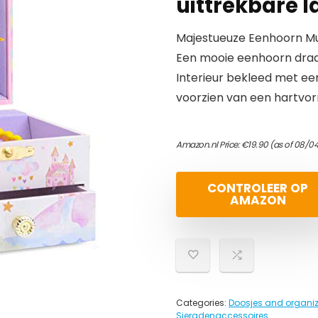
uittrekbare 
Majestueuze Eenhoorn Mu
Een mooie eenhoorn draai
Interieur bekleed met ee
voorzien van een hartvor
Amazon.nl Price:
€
19.90
(as of 08/04
CONTROLEER OP
AMAZON
Categories:
Doosjes and organiz
Sieradenaccessoires