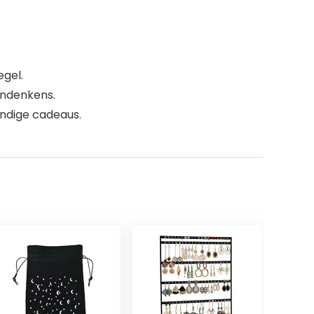
egel.
andenkens.
handige cadeaus.