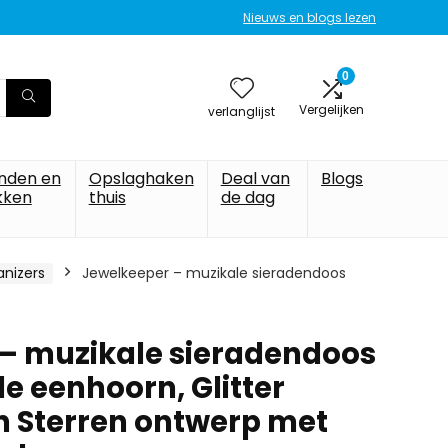
Nieuws en blogs lezen
0
Vergelijken
verlanglijst
nden en
Opslaghaken
Deal van
Blogs
kken
thuis
de dag
anizers
Jewelkeeper – muzikale sieradendoos
– muzikale sieradendoos
e eenhoorn, Glitter
 Sterren ontwerp met