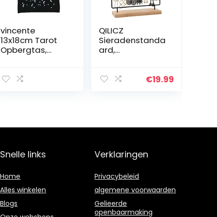
vincente
QILICZ
13x18cm Tarot
Sieradenstanda
Opbergtas,
ard,
Tarotkaarten
oorbelhouder,
Fluwelen Tas
100 gaten,
Thuis Mini
oorbelstandaar
€
19.99
Trekkoord Tas
d, 5 etages,
Gemaakt van
metalen
dik fluweel,
oorbelorganizer
Fluwelen…
met houten
basis…
Snelle links
Verklaringen
Home
Privacybeleid
Alles winkelen
algemene voorwaarden
Blogs
Gelieerde
openbaarmaking