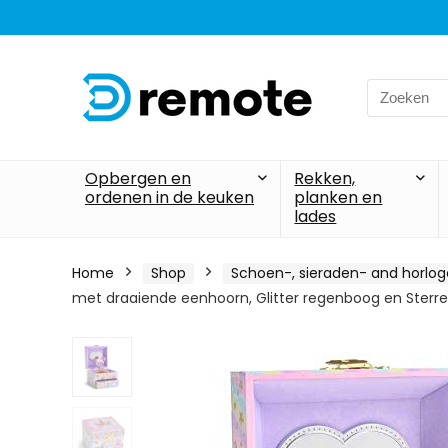
Search
for:
Opbergen en
Rekken,
ordenen in de keuken
planken en
lades
Home
Shop
Schoen-, sieraden- and horlo
met draaiende eenhoorn, Glitter regenboog en Sterr