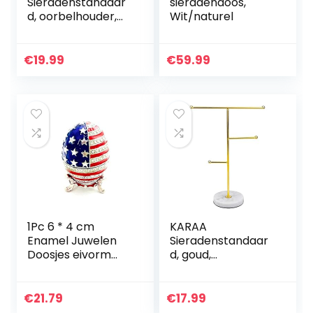
Sieradenstandaar
sieradendoos,
d, oorbelhouder,
Wit/naturel
100 gaten,
oorbelstandaard,
5 etages, metalen
€
19.99
€
59.99
oorbelorganizer
met houten basis…
1Pc 6 * 4 cm
KARAA
Enamel Juwelen
Sieradenstandaar
Doosjes eivorm
d, goud,
Ontwerp van de
sieradenhouder
Vlag Sieraden
van metaal,
Organizer
marmer, voor
€
21.79
€
17.99
Container Enamel
halskettingen,