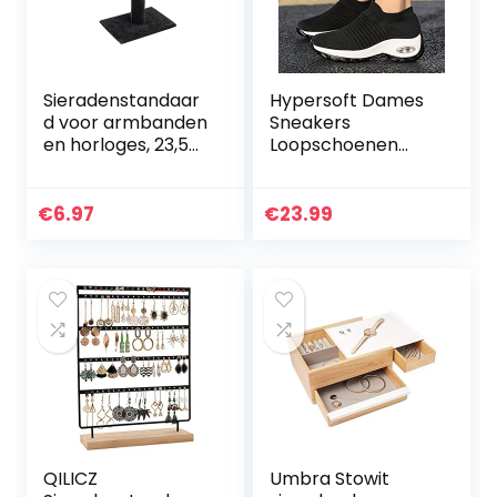
Sieradenstandaar
Hypersoft Dames
d voor armbanden
Sneakers
en horloges, 23,5
Loopschoenen
cm x 7 cm x 13,5
Orthopedische
cm, zwart, fluweel-
Lichtgewicht
look
Sport, Sok
€
6.97
€
23.99
Sneakers Dames,
Slip On Breathe
Mesh…
QILICZ
Umbra Stowit