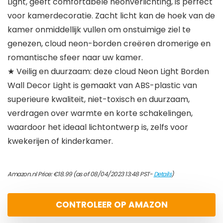
Light, geeft comfortabele neonverlichting, is perfect
voor kamerdecoratie. Zacht licht kan de hoek van de
kamer onmiddellijk vullen om onstuimige ziel te
genezen, cloud neon-borden creëren dromerige en
romantische sfeer naar uw kamer.
★ Veilig en duurzaam: deze cloud Neon Light Borden
Wall Decor Light is gemaakt van ABS-plastic van
superieure kwaliteit, niet-toxisch en duurzaam,
verdragen over warmte en korte schakelingen,
waardoor het ideaal lichtontwerp is, zelfs voor
kwekerijen of kinderkamer.
Amazon.nl Price:
€
18.99
(as of 08/04/2023 13:48 PST-
Details
)
CONTROLEER OP AMAZON