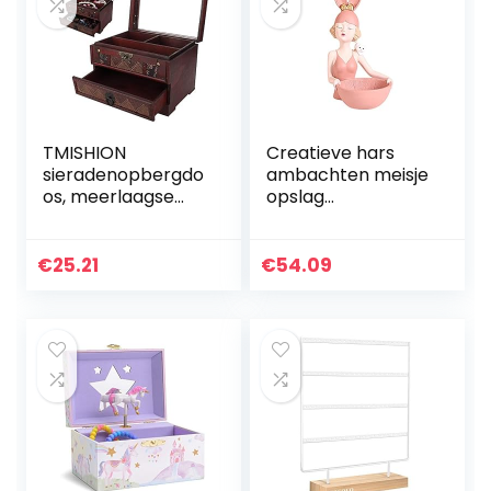
TMISHION
Creatieve hars
sieradenopbergdo
ambachten meisje
os, meerlaagse
opslag
halsketting,
ornamenten
opbergen,
Sieradenhouder
oorbellen, doosjes,
Sleutelkom
€
25.21
€
54.09
sieradenhouder,
Snackbakje
decoratie voor
Desktop Kleine
ringen…
Trinket
Opbergvak…