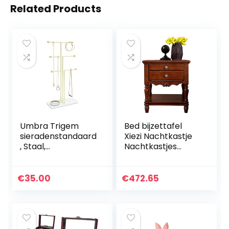
Related Products
Umbra Trigem
Bed bijzettafel
sieradenstandaard
Xiezi Nachtkastje
, Staal,
Nachtkastjes
Wit/messing
Slaapkamers,
Woonkamers,
Kantoren
€
35.00
€
472.65
Slaapkamer
Ladekast Robuuste
Woonkamer…