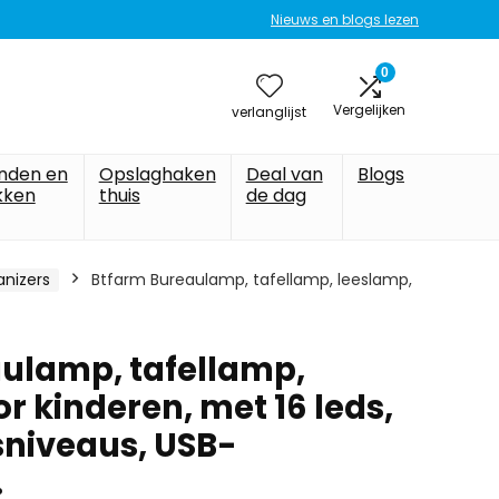
Nieuws en blogs lezen
0
Vergelijken
verlanglijst
nden en
Opslaghaken
Deal van
Blogs
kken
thuis
de dag
anizers
Btfarm Bureaulamp, tafellamp, leeslamp,
ulamp, tafellamp,
r kinderen, met 16 leds,
sniveaus, USB-
…