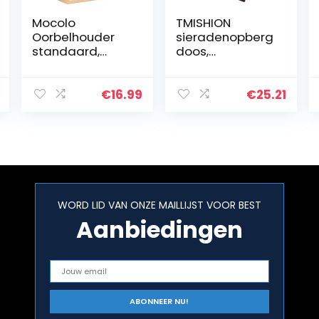
Mocolo
TMISHION
Oorbelhouder
sieradenopberg
standaard,
doos,
oorbel organizer
meerlaagse
display
halsketting,
standaard voor
opbergen,
€
16.99
€
25.21
opknoping
oorbellen,
oorbellen (88
doosjes,
gaten & 4
sieradenhouder,
lagen), metaal…
decoratie voor
ringen…
WORD LID VAN ONZE MAILLIJST VOOR BEST
Aanbiedingen