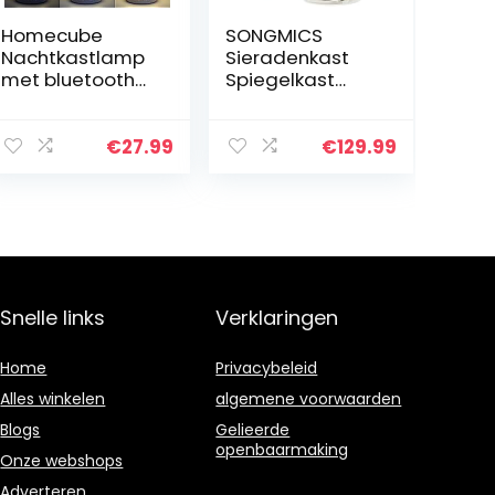
Homecube
SONGMICS
Nachtkastlamp
Sieradenkast
met bluetooth-
Spiegelkast
luidspreker, led-
360° Draaibaar
nachtlampje
Afsluitbaar 3-
met dimmer en
in-1
€
27.99
€
129.99
aanraaksensor,
Sieradenopberg
7 kleurvariaties,
er met
dimbaar…
spiegelplanken
Slot Wit met…
Snelle links
Verklaringen
Home
Privacybeleid
Alles winkelen
algemene voorwaarden
Blogs
Gelieerde
openbaarmaking
Onze webshops
Adverteren