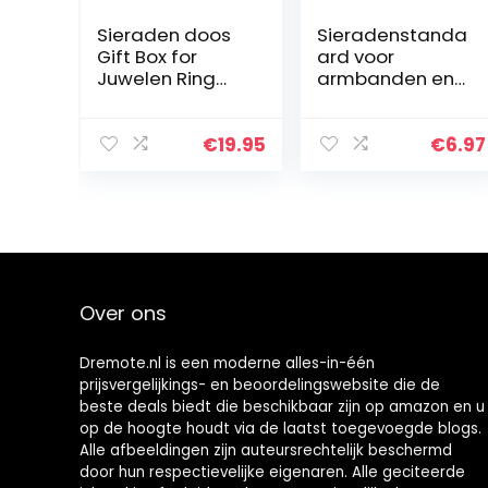
Sieraden doos
Sieradenstanda
Gift Box for
ard voor
Juwelen Ring
armbanden en
doos juwelen
horloges, 23,5
geschenkdoos
cm x 7 cm x 13,5
Earring
cm, zwart,
€
19.95
€
6.97
Organizer Ring
fluweel-look
container
Juwelen
Doosjes-Khaki…
Over ons
Dremote.nl is een moderne alles-in-één
prijsvergelijkings- en beoordelingswebsite die de
beste deals biedt die beschikbaar zijn op amazon en u
op de hoogte houdt via de laatst toegevoegde blogs.
Alle afbeeldingen zijn auteursrechtelijk beschermd
door hun respectievelijke eigenaren. Alle geciteerde