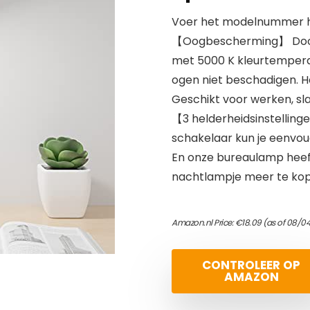
Voer het modelnummer hi
【Oogbescherming】 Door 
met 5000 K kleurtemperat
ogen niet beschadigen. Het
Geschikt voor werken, sl
【3 helderheidsinstellin
schakelaar kun je eenvoud
En onze bureaulamp heef
nachtlampje meer te kope
Amazon.nl Price:
€
18.09
(as of 08/04
CONTROLEER OP
AMAZON