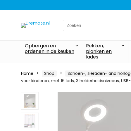
Search
for:
Opbergen en
Rekken,
ordenen in de keuken
planken en
lades
Home
Shop
Schoen-, sieraden- and horlo
voor kinderen, met 16 leds, 3 helderheidsniveaus, US