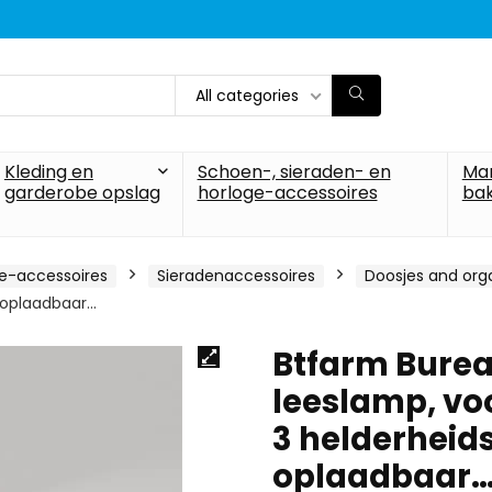
All categories
Kleding en
Schoen-, sieraden- en
Ma
garderobe opslag
horloge-accessoires
ba
ge-accessoires
Sieradenaccessoires
Doosjes and org
B-oplaadbaar…
Btfarm Burea
leeslamp, voo
3 helderheid
oplaadbaar