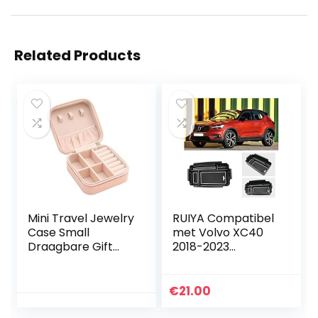
Related Products
Mini Travel Jewelry
RUIYA Compatibel
Case Small
met Volvo XC40
Draagbare Gift
2018-2023
Opbergdoos
opbergdoos
Sieraden Roll
middenconsole
Travel Case Can
organisator
€
21.00
Store Rings
armleuning box
Oorbellen
aangepast