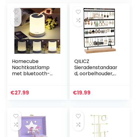
Kettingen…
console…
Homecube
QILICZ
Nachtkastlamp
Sieradenstandaar
met bluetooth-
d, oorbelhouder,
luidspreker, led-
100 gaten,
nachtlampje met
oorbelstandaard,
dimmer en
5 etages, metalen
€
27.99
€
19.99
aanraaksensor, 7
oorbelorganizer
kleurvariaties,
met houten basis…
dimbaar…