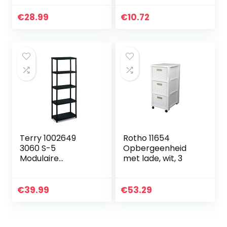
woonkamer,
Dieren Kleding
slaapkamer
voor Cockatiel
€
28.99
€
10.72
Parakeet
Verjaardag…
Terry 1002649
Rotho 11654
3060 S-5
Opbergeenheid
Modulaire
met lade, wit, 3
stellingkast met 5
planken, Zwart,
Kunststof,
€
39.99
€
53.29
60x30x165 cm