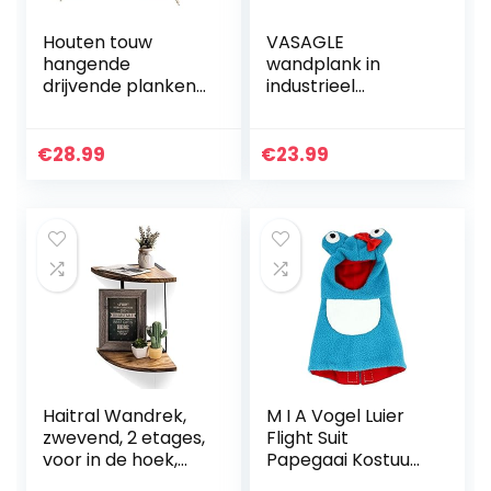
Houten touw
VASAGLE
hangende
wandplank in
drijvende planken
industrieel
Set van 2, rustieke
ontwerp,
houten hangende
zwevende plank,
plank, muur
set van 3,
€
28.99
€
23.99
hangende
wandmontage,
touwplanken
stabiele plank
voor…
voor presentatie,
voor…
Haitral Wandrek,
M I A Vogel Luier
zwevend, 2 etages,
Flight Suit
voor in de hoek,
Papegaai Kostuum
kwartrond, voor
Grappige Kleine