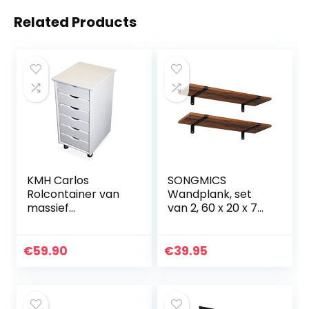
Related Products
KMH Carlos
SONGMICS
Rolcontainer van
Wandplank, set
massief
van 2, 60 x 20 x 7
grenenhout (wit) –
cm, zwevende
ladecontainer
plank, decoratieve
kantoorcontainer
planken, vintage,
€
59.90
€
39.95
met 6 laden –
houtlook, voor
opbergruimte
slaapkamer…
voor…