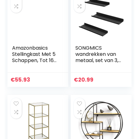
Amazonbasics
SONGMICS
Stellingkast Met 5
wandrekken van
Schappen, Tot 160
metaal, set van 3,
kg Per Schap,
zwevende rekken,
Chroom
industriële
vormgeving,
€
55.93
€
20.99
wandplaten, voor
decoratie…