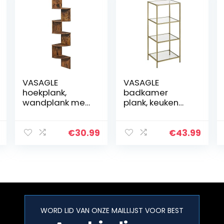
VASAGLE
VASAGLE
hoekplank,
badkamer
wandplank met
plank, keuken
5 planken,
plank,
zwevende plank,
vloerplank, hal
voor keuken,
plank, plant
€
30.99
€
43.99
slaapkamer,
plank met 4
woonkamer,
planken
studeerkamer,
gemaakt van
kantoor…
gehard glas…
WORD LID VAN ONZE MAILLIJST VOOR BEST