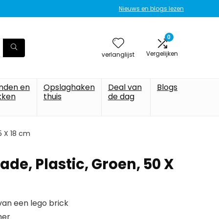
Nieuws en blogs lezen
0
Vergelijken
verlanglijst
nden en
Opslaghaken
Deal van
Blogs
kken
thuis
de dag
5 X 18 cm
de, Plastic, Groen, 50 X
an een lego brick
mer