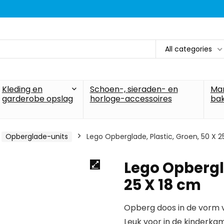
All categories
Kleding en
Schoen-, sieraden- en
Ma
garderobe opslag
horloge-accessoires
ba
Opberglade-units
Lego Opberglade, Plastic, Groen, 50 X 2
Lego Opbergla
25 X 18 cm
Opberg doos in de vorm v
Leuk voor in de kinderka