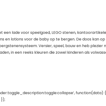
t een lade voor speelgoed, LEGO stenen, kantoorartikele
kens en lotions voor de baby op te bergen. De doos kan o
rgstenensysteem. Versier, speel, bouw en heb plezier m
laden, in een reeks kleuren die zowel kinderen als volwa
der:toggle_description:toggle:collapse’, function(data) {
});