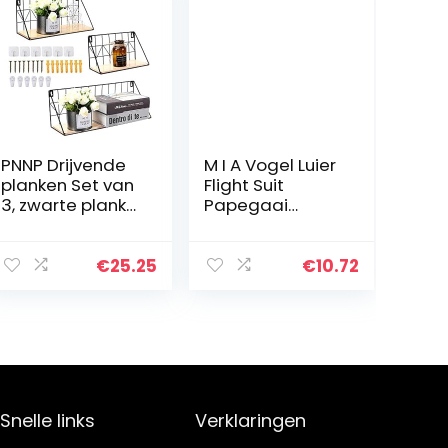
PNNP Drijvende
M I A Vogel Luier
planken Set van
Flight Suit
3, zwarte plank
Papegaai
voor
Kostuum
wandmontage,
Grappige Kleine
metalen
Dieren Kleding
€
25.25
€
10.72
wandhangende
voor Cockatiel
planken voor
Parakeet
badkamer
Verjaardag…
keuken…
Snelle links
Verklaringen