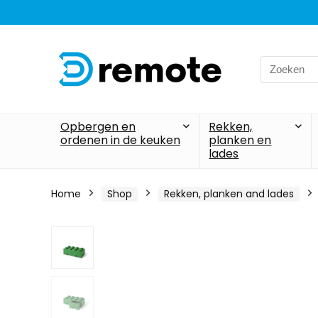
Search
for:
Opbergen en
Rekken,
ordenen in de keuken
planken en
lades
Home
Shop
Rekken, planken and lades