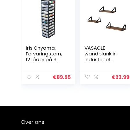
Iris Ohyama,
VASAGLE
Förvaringstorn,
wandplank in
12 lådor på 6
industrieel
Lmed hjul,
ontwerp,
ergonomiska
zwevende plank,
handtag, kontor,
set van 3,
€
89.95
€
23.99
Garage – New
wandmontage,
Chest NMC-012
stabiele plank
– Svart
voor
presentatie,
voor…
Over ons