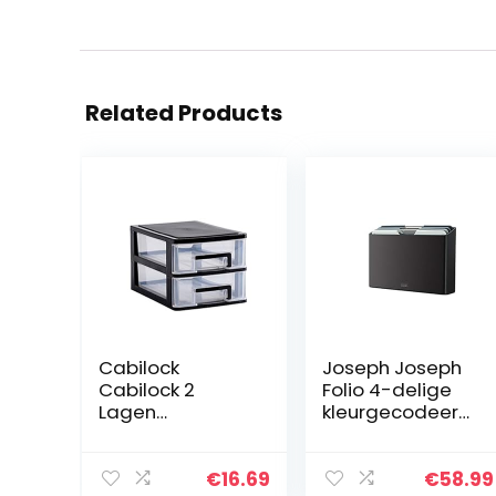
Related Products
Cabilock
Joseph Joseph
Cabilock 2
Folio 4-delige
Lagen
kleurgecodeerd
Transparante
e snijplankenset,
Desktop Lade
met etui voor
Soort Opslag
georganiseerd
€
16.69
€
58.99