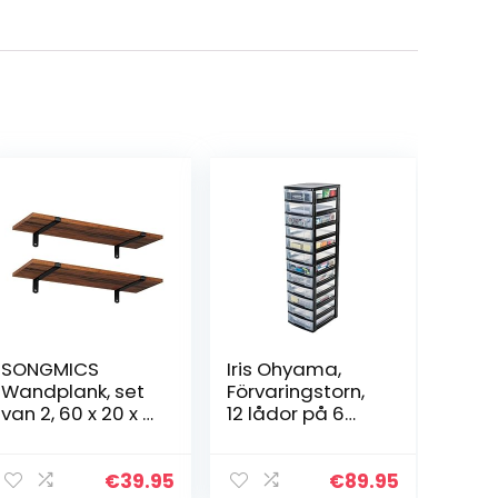
SONGMICS
Iris Ohyama,
Wandplank, set
Förvaringstorn,
van 2, 60 x 20 x 7
12 lådor på 6
cm, zwevende
Lmed hjul,
plank,
ergonomiska
decoratieve
handtag, kontor,
€
39.95
€
89.95