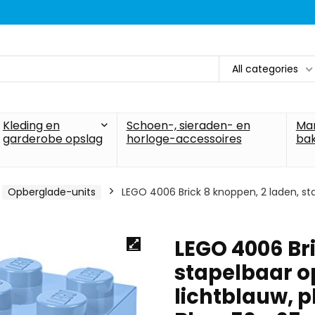
All categories
Kleding en
Schoen-, sieraden- en
Ma
garderobe opslag
horloge-accessoires
ba
Opberglade-units
LEGO 4006 Brick 8 knoppen, 2 laden, stap
LEGO 4006 Bri
stapelbaar op
lichtblauw, p