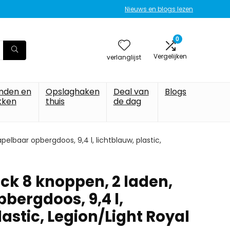
Nieuws en blogs lezen
0
Vergelijken
verlanglijst
nden en
Opslaghaken
Deal van
Blogs
kken
thuis
de dag
elbaar opbergdoos, 9,4 l, lichtblauw, plastic,
ck 8 knoppen, 2 laden,
bergdoos, 9,4 l,
lastic, Legion/Light Royal