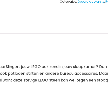
Categories:
Opberglade-units
,
R
arSlingert jouw LEGO ook rond in jouw slaapkamer? Dan 
ok potloden stiften en andere bureau accessoires. Maar m
l want deze stevige LEGO steen kan wel tegen een stootj