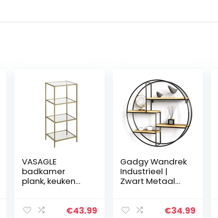
VASAGLE
Gadgy Wandrek
badkamer
Industrieel |
plank, keuken
Zwart Metaal
plank,
Rond | Met 4
vloerplank, hal
Houten Planken |
plank, plant
100% echt hout
€
43.99
€
34.99