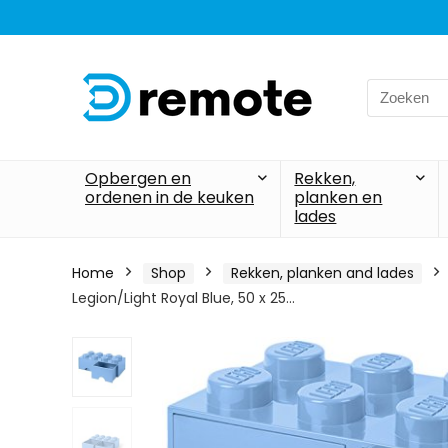
Search
for:
Opbergen en
Rekken,
ordenen in de keuken
planken en
lades
Home
Shop
Rekken, planken and lades
Legion/Light Royal Blue, 50 x 25…