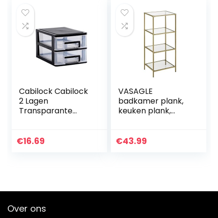
Cabilock Cabilock
VASAGLE
2 Lagen
badkamer plank,
Transparante
keuken plank,
Desktop Lade
vloerplank, hal
Soort Opslag
plank, plant plank
Houder Plastic Mini
met 4 planken
€
16.69
€
43.99
Cosmetica
gemaakt van
Organizer
gehard glas…
Diversen Box…
Over ons