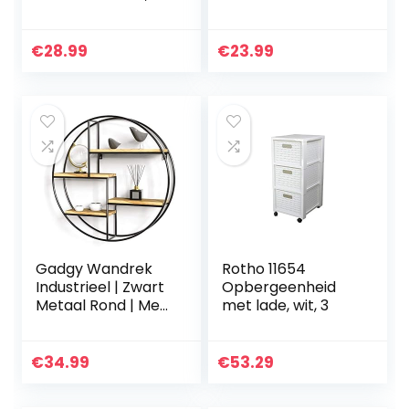
kwartrond, voor
ontwerp,
woonkamer,
zwevende plank,
slaapkamer
set van 3,
€
28.99
€
23.99
wandmontage,
stabiele plank
voor presentatie,
voor…
Gadgy Wandrek
Rotho 11654
Industrieel | Zwart
Opbergeenheid
Metaal Rond | Met
met lade, wit, 3
4 Houten Planken |
100% echt hout en
gelast frame | Ø
€
34.99
€
53.29
42 cm. x 10 cm…