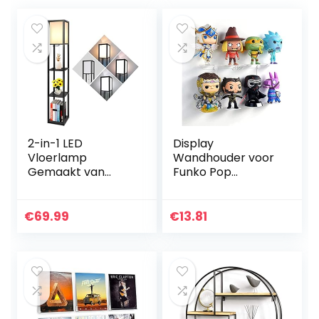
2-in-1 LED
Display
Vloerlamp
Wandhouder voor
Gemaakt van
Funko Pop
Hout, 1.6 m Modern
Collectie (1)
Staande Lamp
met 3 Planken,
€
69.99
€
13.81
Retro Vloerlamp
met E27 Fitting
und…