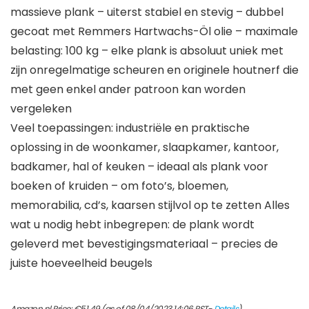
massieve plank – uiterst stabiel en stevig – dubbel
gecoat met Remmers Hartwachs-Öl olie – maximale
belasting: 100 kg – elke plank is absoluut uniek met
zijn onregelmatige scheuren en originele houtnerf die
met geen enkel ander patroon kan worden
vergeleken
Veel toepassingen: industriële en praktische
oplossing in de woonkamer, slaapkamer, kantoor,
badkamer, hal of keuken – ideaal als plank voor
boeken of kruiden – om foto’s, bloemen,
memorabilia, cd’s, kaarsen stijlvol op te zetten Alles
wat u nodig hebt inbegrepen: de plank wordt
geleverd met bevestigingsmateriaal – precies de
juiste hoeveelheid beugels
Amazon.nl Price:
€
51.49
(as of 08/04/2023 14:06 PST-
Details
)