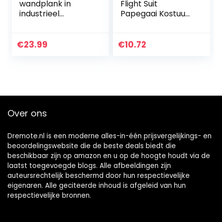
wandplank in
Flight Suit
industrieel
Papegaai Kostuum
ontwerp,
Grappige Kleine
zwevende plank,
Dieren Kleding
set van 3,
voor Cockatiel
€
23.99
€
10.72
wandmontage,
Parakeet
stabiele plank
Verjaardag…
voor presentatie,
voor…
Over ons
Dremote.nl is een moderne alles-in-één prijsvergelijkings- en
beoordelingswebsite die de beste deals biedt die
beschikbaar zijn op amazon en u op de hoogte houdt via de
laatst toegevoegde blogs. Alle afbeeldingen zijn
auteursrechtelijk beschermd door hun respectievelijke
eigenaren. Alle geciteerde inhoud is afgeleid van hun
respectievelijke bronnen.