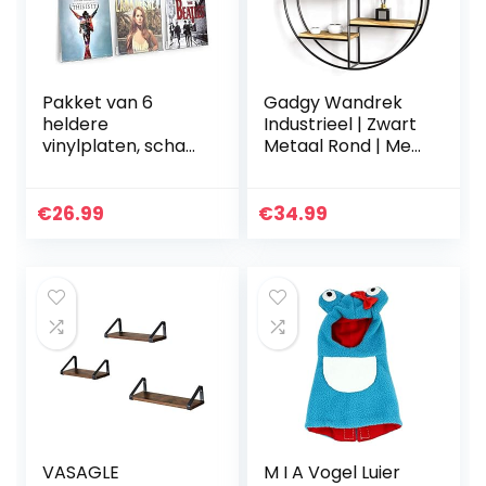
Pakket van 6
Gadgy Wandrek
heldere
Industrieel | Zwart
vinylplaten, schap
Metaal Rond | Met
met
4 Houten Planken |
muurbevestiging,
100% echt hout en
acryl
gelast frame | Ø
€
26.99
€
34.99
platenhouder voor
42 cm. x 10 cm…
albums, toon je
beluisterde LP in…
VASAGLE
M I A Vogel Luier