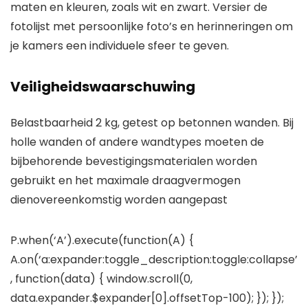
maten en kleuren, zoals wit en zwart. Versier de
fotolijst met persoonlijke foto’s en herinneringen om
je kamers een individuele sfeer te geven.
Veiligheidswaarschuwing
Belastbaarheid 2 kg, getest op betonnen wanden. Bij
holle wanden of andere wandtypes moeten de
bijbehorende bevestigingsmaterialen worden
gebruikt en het maximale draagvermogen
dienovereenkomstig worden aangepast
P.when(‘A’).execute(function(A) {
A.on(‘a:expander:toggle_description:toggle:collapse’
, function(data) { window.scroll(0,
data.expander.$expander[0].offsetTop-100); }); });