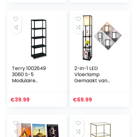
soorten
keukenlade
theezakjes,
(chroom)
koffiepads…
Terry 1002649
2-in-1 LED
3060 S-5
Vloerlamp
Modulaire
Gemaakt van
stellingkast met 5
Hout, 1.6 m Modern
planken, Zwart,
Staande Lamp
Kunststof,
met 3 Planken,
€
39.99
€
69.99
60x30x165 cm
Retro Vloerlamp
met E27 Fitting
und…