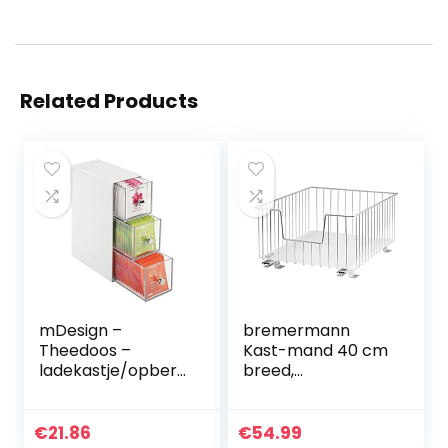
Related Products
mDesign –
bremermann
Theedoos –
Kast-mand 40 cm
ladekastje/opberg
breed,
box/organizer –
telescopische
voor de keuken –
bodem met
voor verschillende
inlegbodem,
€
21.86
€
54.99