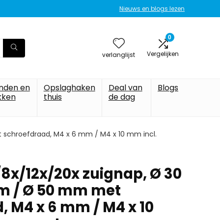
Nieuws en blogs lezen
0
Vergelijken
verlanglijst
nden en
Opslaghaken
Deal van
Blogs
kken
thuis
de dag
schroefdraad, M4 x 6 mm / M4 x 10 mm incl.
/8x/12x/20x zuignap, Ø 30
m / Ø 50 mm met
, M4 x 6 mm / M4 x 10