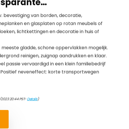
nsparante…
. bevestiging van borden, decoratie,
heplanken en glasplaten op rotan meubels of
eken, lichtkettingen en decoratie in huis of
e meeste gladde, schone oppervlakken mogelijk.
dergrond reinigen, zuignap aandrukken en klaar.
 passie vervaardigd in een klein familiebedrijf
t. Positief neveneffect: korte transportwegen
/2023 20:44 PST-
Details
)