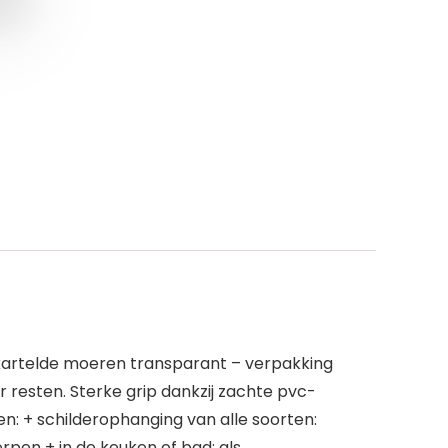
artelde moeren transparant – verpakking
 resten. Sterke grip dankzij zachte pvc-
n: + schilderophanging van alle soorten:
pen + in de keuken of bad: als