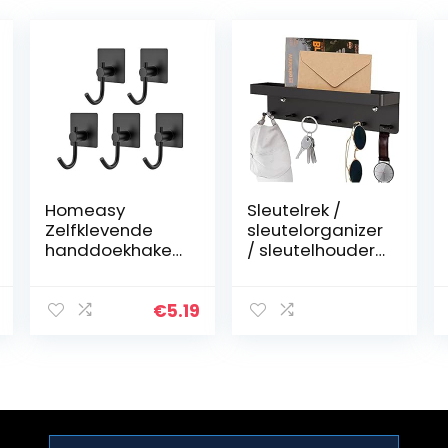
Homeasy
Sleutelrek /
Zelfklevende
sleutelorganizer
handdoekhaken,
/ sleutelhouder
5 stuks,
met plank, 6
zelfklevende
haken en
handdoekhoude
sleutelrek,
€
5.19
r, kleefhaken,
zelfklevend
roestvrij staal,
roestvrij staal
wandhaken,
als…
zonder…