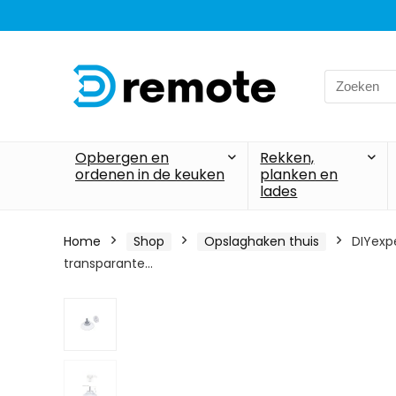
Search
for:
Opbergen en
Rekken,
ordenen in de keuken
planken en
lades
Home
Shop
Opslaghaken thuis
DIYexp
transparante…