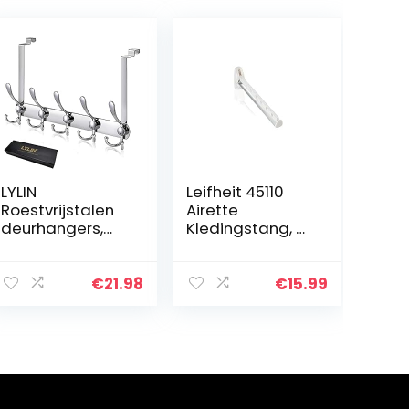
LYLIN
Leifheit 45110
Roestvrijstalen
Airette
deurhangers,
Kledingstang, 31
deurkapstok,
cm Lang, voor 7
met 15 haken
Kleerhangers,
voor de
Inklapbaar, Wit
€
21.98
€
15.99
achterkant,
zwaar
opbergrek voor
jassen, kleding…