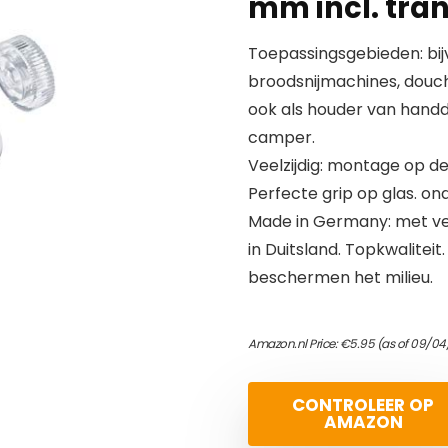
mm incl. tra
Toepassingsgebieden: bijv
broodsnijmachines, douc
ook als houder van handdo
camper.
Veelzijdig: montage op d
Perfecte grip op glas. on
Made in Germany: met veel
in Duitsland. Topkwalitei
beschermen het milieu.
Amazon.nl Price:
€
5.95
(as of 09/04
CONTROLEER OP
AMAZON