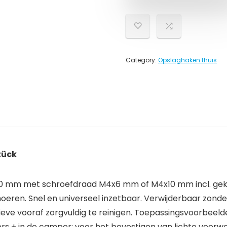
Category:
Opslaghaken thuis
tück
0 mm met schroefdraad M4x6 mm of M4x10 mm incl. gek
oeren. Snel en universeel inzetbaar. Verwijderbaar zonder
ve vooraf zorgvuldig te reinigen. Toepassingsvoorbeelde
s + in de camper: voor het bevestigen van lichte voorwer