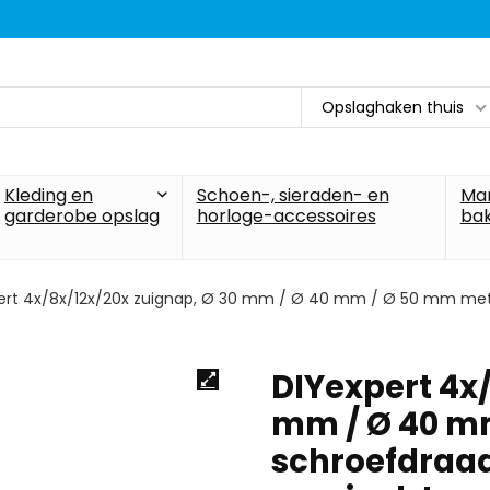
Opslaghaken thuis
Kleding en
Schoen-, sieraden- en
Ma
garderobe opslag
horloge-accessoires
ba
ert 4x/8x/12x/20x zuignap, Ø 30 mm / Ø 40 mm / Ø 50 mm met 
DIYexpert 4x
mm / Ø 40 m
schroefdraad