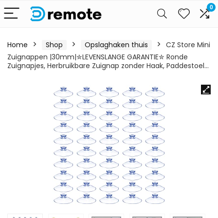
0
Home
Shop
Opslaghaken thuis
CZ Store Mini
Zuignappen |30mm|✮LEVENSLANGE GARANTIE✮ Ronde
Zuignapjes, Herbruikbare Zuignap zonder Haak, Paddestoel…