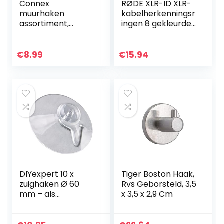
Connex
RØDE XLR-ID XLR-
muurhaken
kabelherkenningsr
assortiment,
ingen 8 gekleurde
verzinkt, 6 stuks,
ID-ringen
DY31000
€
8.99
€
15.94
DIYexpert 10 x
Tiger Boston Haak,
zuighaken Ø 60
Rvs Geborsteld, 3,5
mm – als
x 3,5 x 2,9 Cm
wandhaak hanger
met zuignap en