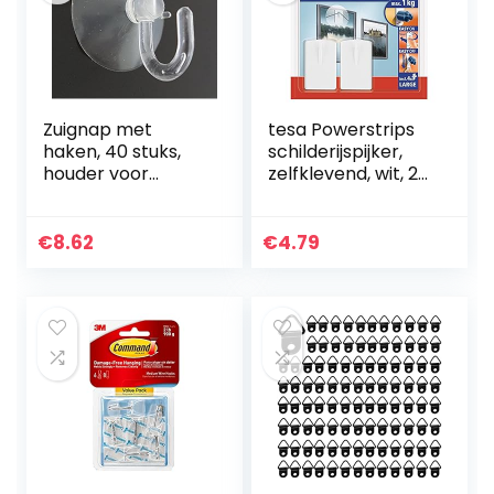
Zuignap met
tesa Powerstrips
haken, 40 stuks,
schilderijspijker,
houder voor
zelfklevend, wit, 2
lichtsnoer, lichtnet
stuks
enz. –
lichtkettinghouder
€
8.62
€
4.79
zuignap