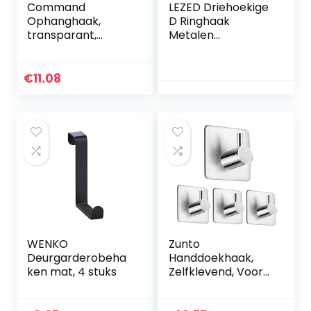
Command
LEZED Driehoekige
Ophanghaak,
D Ringhaak
transparant,
Metalen
17065CLR-VPES
Driehoekring
Fotolijsthaak
Triangle Ring
€
11.08
Frame Hooks
Canvas Haak
Muurbeugel
Hanger…
WENKO
Zunto
Deurgarderobeha
Handdoekhaak,
ken mat, 4 stuks
Zelfklevend, Voor
Badkamer En
Keuken, 4 Stuks