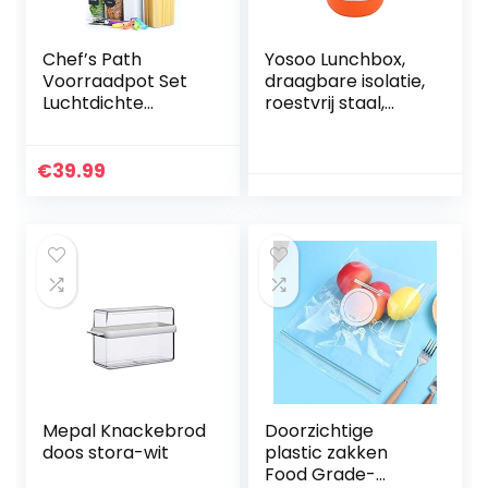
Chef’s Path
Yosoo Lunchbox,
Voorraadpot Set
draagbare isolatie,
Luchtdichte
roestvrij staal,
Voorraaddozen –
binnenisolatie,
14 ST –
thermisch
Voorraadpotten &
lekbestendig, 1/2/3
€
39.99
Bewaarpotten –
vakken met
BPA-Vrij Plastic…
handgreep…
Mepal Knackebrod
Doorzichtige
doos stora-wit
plastic zakken
Food Grade-