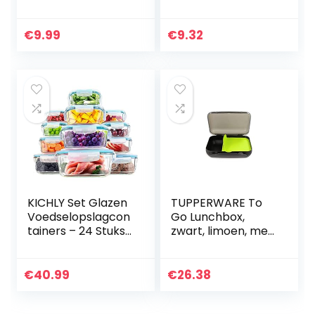
verzegelingszak
Koelkast Keuken
Dikker
€
9.99
€
9.32
Transparant
Voedselbewaring
Opslag…
KICHLY Set Glazen
TUPPERWARE To
Voedselopslagcon
Go Lunchbox,
tainers – 24 Stuks
zwart, limoen, met
(12 Containers met
scheiding,
12 vergrendelbare
brooddoos,
deksels) –
sandwich doos
€
40.99
€
26.38
Microgolfoven-
en…