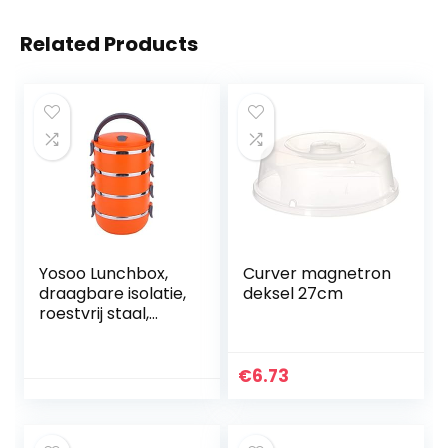
Related Products
Yosoo Lunchbox,
Curver magnetron
draagbare isolatie,
deksel 27cm
roestvrij staal,
binnenisolatie,
thermisch
lekbestendig, 1/2/3
€
6.73
vakken met
handgreep…