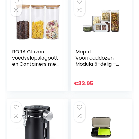
RORA Glazen
Mepal
voedselopslagpott
Voorraaddozen
en Containers met
Modula 5-delig –
luchtdichte
starterset – ideaal
bamboe deksels
voor het bewaren
Set van 3
van droge
€
33.95
keukenglazen
levensmiddelen –
bussen voor
vaatwasserbesten
koffie…
dig…