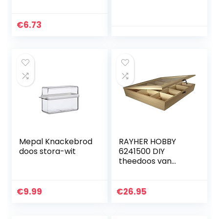
luchtdichte
bamboe deksels
Set van 3
€
6.73
keukenglazen
bussen voor
koffie…
Mepal Knackebrod
RAYHER HOBBY
doos stora-wit
6241500 DIY
theedoos van
hout, 12 vakken,
opslag van
theezakjes,
€
9.99
€
26.95
koffiepads,
specerijen, kruiden