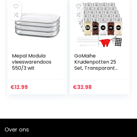
enz…
Mepal Modula
GoMaihe
vleeswarendoos
Kruidenpotten 25
550/3 wit
Set, Transparante
opbergpotten
met
Deksels/Mason
€
12.99
€
32.98
Potten/Glazen
Potjes, voor
Handige en…
Over ons