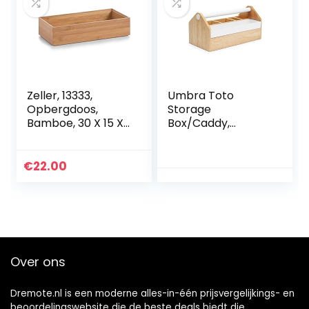
Zeller, 13333,
Umbra Toto
Opbergdoos,
Storage
Bamboe, 30 X 15 X
Box/Caddy,
7 cm
White/Natural
€
22.00
Over ons
Dremote.nl is een moderne alles-in-één prijsvergelijkings- en
beoordelingswebsite die de beste deals biedt die