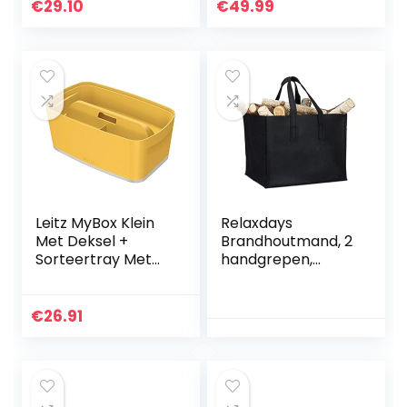
plastic vouwdozen
€
29.10
€
49.99
voor thuis, tuin,
autolaar…
Leitz MyBox Klein
Relaxdays
Met Deksel +
Brandhoutmand, 2
Sorteertray Met
handgrepen,
Handvat, Cosy
opvouwbaar,
Range, Warm Geel,
krantenhouder,
52634019
vilten mand,
€
26.91
haardhouttas “vilt”,
zwart, 1 stuk