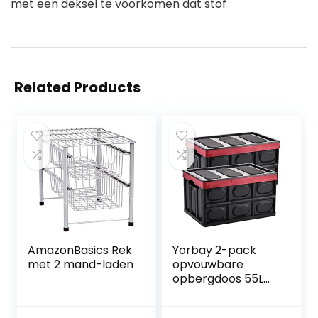
met een deksel te voorkomen dat stof
Related Products
AmazonBasics Rek
Yorbay 2-pack
met 2 mand-laden
opvouwbare
opbergdoos 55L
krat met deksel en
handvat, 2-pack,