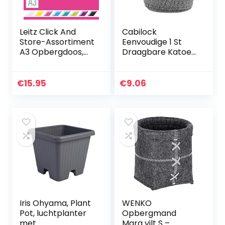
Leitz Click And
Cabilock
Store-Assortiment
Eenvoudige 1 St
A3 Opbergdoos,
Draagbare Katoen
60450023, Groot –
Geweven Bureau
Roze
Mand Desktop
Opslag Organizer
€
15.95
€
9.06
Woondecoratie
Iris Ohyama, Plant
WENKO
Pot, luchtplanter
Opbergmand
met
Mara vilt S –