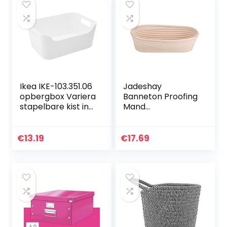
Ikea IKE-103.351.06
Jadeshay
opbergbox Variera
Banneton Proofing
stapelbare kist in
Mand
24x17x10.5cm
Handgemaakte
(BxDxH) met
Natuurlijke
handgrepen
Rietbanneton
€
13.19
€
17.69
hoogglans wit
Mand, Deeg Brood
Bakken Kit