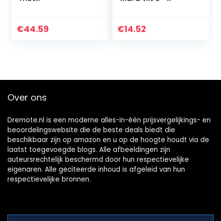
waterafvoersyste
badmand,
em, voor tuinieren
keukenkorf, 15 x 15
– Air Vegetable
x 15 cm, antraciet
€
44.59
€
14.52
Planter 400, Grijs
Over ons
Dremote.nl is een moderne alles-in-één prijsvergelijkings- en
beoordelingswebsite die de beste deals biedt die
beschikbaar zijn op amazon en u op de hoogte houdt via de
laatst toegevoegde blogs. Alle afbeeldingen zijn
auteursrechtelijk beschermd door hun respectievelijke
eigenaren. Alle geciteerde inhoud is afgeleid van hun
respectievelijke bronnen.