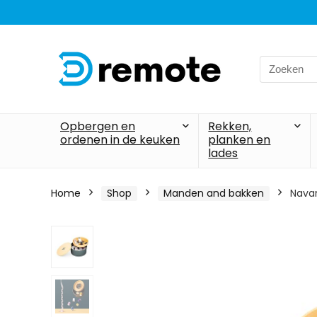
Search
for:
Opbergen en
Rekken,
ordenen in de keuken
planken en
lades
Home
Shop
Manden and bakken
Navar