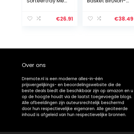
Sorteertray Met
Basket Bin,Non-
Handvat, Cosy
Woven Dust
Range, Warm
Proof Foldable
Geel, 52634019
Durable Space
€
26.91
€
38.49
Saving Storage
Organizer
Basket…
Over ons
Dremote.nl is een moderne alles-in-één
prijsvergelijkings- en beoordelingswebsite die de
beste deals biedt die beschikbaar zijn op amazon en u
op de hoogte houdt via de laatst toegevoegde blogs.
Alle afbeeldingen zijn auteursrechtelijk beschermd
door hun respectievelijke eigenaren. Alle geciteerde
inhoud is afgeleid van hun respectievelijke bronnen.