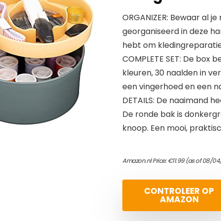
ORGANIZER: Bewaar al je 
georganiseerd in deze han
hebt om kledingreparaties
COMPLETE SET: De box bev
kleuren, 30 naalden in ve
een vingerhoed en een naa
DETAILS: De naaimand hee
De ronde bak is donkergr
knoop. Een mooi, praktisc
Amazon.nl Price:
€
11.99
(as of 08/04
CONTROLEER OP
AMAZON