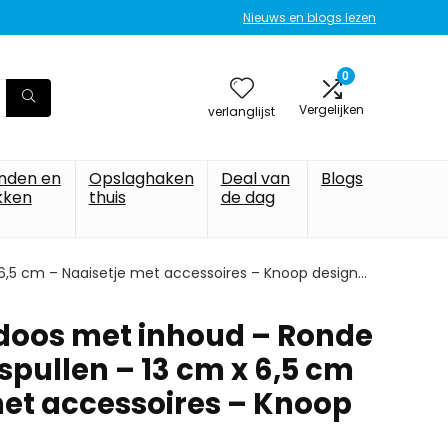
Nieuws en blogs lezen
0
Vergelijken
verlanglijst
nden en
Opslaghaken
Deal van
Blogs
kken
thuis
de dag
6,5 cm – Naaisetje met accessoires – Knoop design…
doos met inhoud – Ronde
spullen – 13 cm x 6,5 cm
met accessoires – Knoop