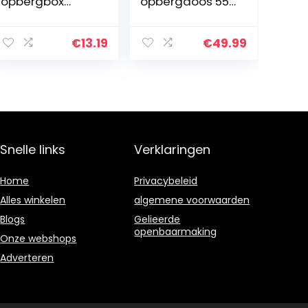
opbergbox
opbergdoos 55L
Variera
krat met deksel
stapelbare kist
en handvat, 2-
in 24x17x10.5cm
pack, plastic
€
13.19
€
49.99
(BxDxH) met
vouwdozen voor
handgrepen
thuis, tuin,
hoogglans wit
autolaar…
Snelle links
Verklaringen
Home
Privacybeleid
Alles winkelen
algemene voorwaarden
Blogs
Gelieerde
openbaarmaking
Onze webshops
Adverteren