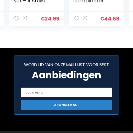
Set – 4 Stuks
luchtplanter
Kunststof
met
Opbergdozen
waterafvoersyst
met Deksels en
eem, voor
€
24.99
€
44.59
Handvatten
tuinieren – Air
voor Kast –
Vegetable
Wicker Stijl
Planter 400, Grijs
Mand…
WORD LID VAN ONZE MAILLIJST VOOR BEST
Aanbiedingen