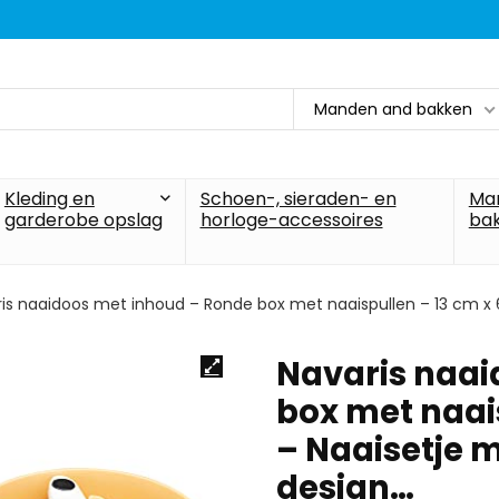
Manden and bakken
Kleding en
Schoen-, sieraden- en
Ma
garderobe opslag
horloge-accessoires
ba
is naaidoos met inhoud – Ronde box met naaispullen – 13 cm x 
Navaris naai
box met naai
– Naaisetje 
design…