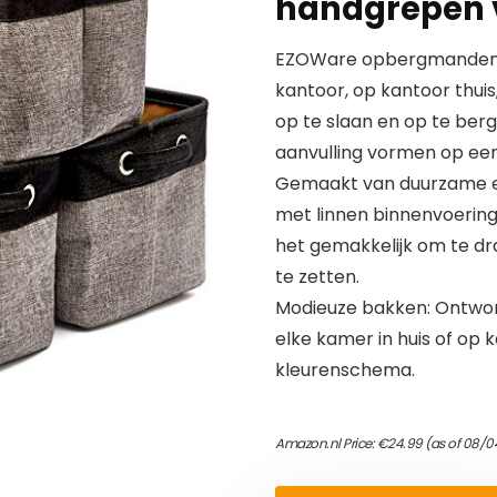
handgrepen 
EZOWare opbergmanden zi
kantoor, op kantoor thui
op te slaan en op te berg
aanvulling vormen op een 
Gemaakt van duurzame en
met linnen binnenvoerin
het gemakkelijk om te dr
te zetten.
Modieuze bakken: Ontworpe
elke kamer in huis of op k
kleurenschema.
Amazon.nl Price:
€
24.99
(as of 08/0