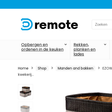
Search
for:
Opbergen en
Rekken,
ordenen in de keuken
planken en
lades
Home
Shop
Manden and bakken
EZOW
kwekerij…