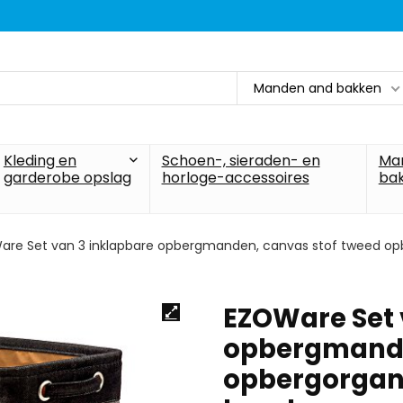
Manden and bakken
Kleding en
Schoen-, sieraden- en
Ma
garderobe opslag
horloge-accessoires
ba
are Set van 3 inklapbare opbergmanden, canvas stof tweed op
EZOWare Set 
opbergmande
opbergorgan