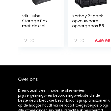
Vilt Cube
Yorbay 2-pack
Storage Box
opvouwbare
met deksel
opbergdoos 55L
Opvouwbare
krat met deksel
Opslag Bakken
en handvat, 2-
Mand met
pack, plastic
€
49.99
handvat huis
vouwdozen voor
Organizer Black
thuis, tuin,
Startpagina
autolaar…
Accessory
Over ons
Dremote.nl is een moderne alles-in-één
prijsvergelijkings- en beoordelingswebsite die de
beste deals biedt die beschikbaar zijn op amazon en u
op de hoogte houdt via de laatst toegevoegde blogs.
Alle afbeeldingen zijn auteursrechtelijk beschermd