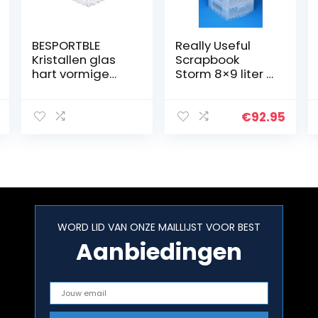
BESPORTBLE
Really Useful
Kristallen glas
Scrapbook
hart vormige
Storm 8×9 liter –
opbergdoos
transparant –
reliëf retro
395x420x905m
sieraden
m
€
92.95
opbergdoos
snoep doos met
deksel
WORD LID VAN ONZE MAILLIJST VOOR BEST
Aanbiedingen