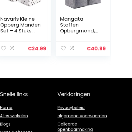
Navaris Kleine
Mangata
Opberg Manden
Stoffen
Set – 4 Stuks
Opbergmand,
Kunststof
Canvas Kubus
Opbergdozen
Opbergdozen
met Deksels en
33 x 33 cm voor
€
24.99
€
40.99
Handvatten
Kasten, Planken,
voor Kast –
Kast, Grijs Wit
Wicker Stijl
(33x33x33 cm,
Mand…
4…
Snelle links
Verklaringen
Home
Privacybeleid
Alles winkelen
algemene voorwaarden
Blogs
Gelieerde
openbaarmaking