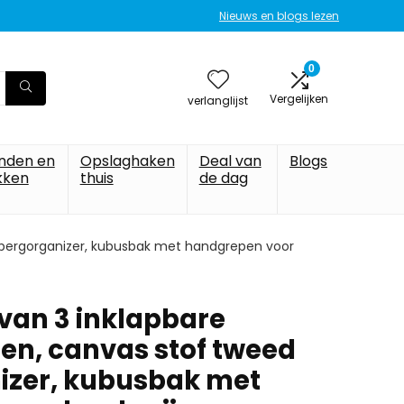
Nieuws en blogs lezen
0
Vergelijken
verlanglijst
nden en
Opslaghaken
Deal van
Blogs
kken
thuis
de dag
bergorganizer, kubusbak met handgrepen voor
van 3 inklapbare
n, canvas stof tweed
izer, kubusbak met