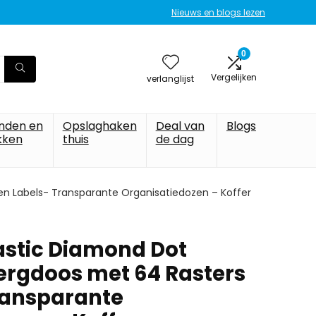
Nieuws en blogs lezen
0
Vergelijken
verlanglijst
nden en
Opslaghaken
Deal van
Blogs
kken
thuis
de dag
en Labels- Transparante Organisatiedozen – Koffer
lastic Diamond Dot
ergdoos met 64 Rasters
ransparante