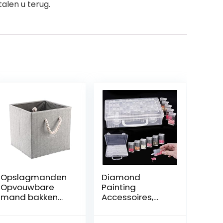
alen u terug.
Opslagmanden
Diamond
Opvouwbare
Painting
mand bakken
Accessoires,
doek
dozen,
opslagcontainer
sorteerdoos,