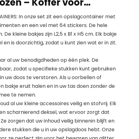
ozen – Koffer voor…
RS: In onze set zit een opslagcontainer met
imenten en een vel met 64 stickers. De hele
m. De kleine bakjes zijn L2,5 x B1 x H5 cm. Elk bakje
en is doorzichtig, zodat u kunt zien wat er in zit.
r al uw benodigdheden op één plek. De
baar, zodat u specifieke stukken kunt gebruiken
n uw doos te verstoren. Als u oorbellen of
n bakje eruit halen en in uw tas doen zonder de
 mee te nemen.
al uw kleine accessoires veilig en stofvrij. Elk
een scharnierend deksel, wat ervoor zorgt dat
 Ze zorgen dat uw inhoud veilig binnenin blijft en
ere stukken die u in uw opslagdoos hebt. Onze
or ze perfect zijn voor het bewaren van glitter