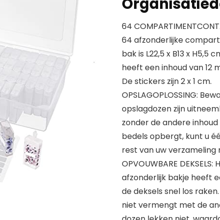
Organisatied
64 COMPARTIMENTCONTAINE
64 afzonderlijke compart
bak is L22,5 x B13 x H5,5 c
heeft een inhoud van 12 ml 
De stickers zijn 2 x 1 cm.
OPSLAGOPLOSSING: Bewaa
opslagdozen zijn uitneem
zonder de andere inhoud i
bedels opbergt, kunt u éé
rest van uw verzameling
OPVOUWBARE DEKSELS: Houd 
afzonderlijk bakje heeft 
de deksels snel los raken.
niet vermengt met de and
dozen lekken niet, waardo