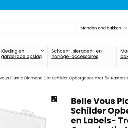
Manden and bakken
Kleding en
Schoen-, sieraden- en
Ma
garderobe opslag
horloge-accessoires
ba
 Vous Plastic Diamond Dot Schilder Opbergdoos met 64 Rasters 
Belle Vous P
Schilder Opb
en Labels- T