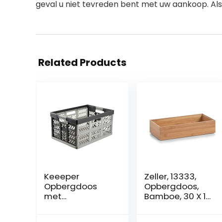
geval u niet tevreden bent met uw aankoop. Als 
Related Products
Keeeper
Zeller, 13333,
Opbergdoos
Opbergdoos,
met
Bamboe, 30 X 15
luchtregelsyste
X 7 cm
em, hoogte 54 x