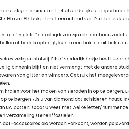
n opslagcontainer met 64 afzonderlijke compartimenten 
 B1 x H5 cm. Elk bakje heeft een inhoud van 12 ml en is doorz
p één plek. De opslagdozen zijn uitneembaar, zodat u 
rbellen of bedels opbergt, kunt u één bakje eruit halen en
es veilig en stofvrij. Elk afzonderlijk bakje heeft een s
 veilig binnenin blijft en niet vermengt met de andere st
 bewaren van glitter en wimpers. Gebruik het meegelever
eien.
 kralen voor het maken van sieraden in op te bergen. 
p te bergen. Als u van diamond dot schilderen houdt, is
aan uw potten, zodat u weet met welke letter/nummer ze
 een verzameling stenen/fossielen.
dot-accessoires die worden verkocht, worden geleverd