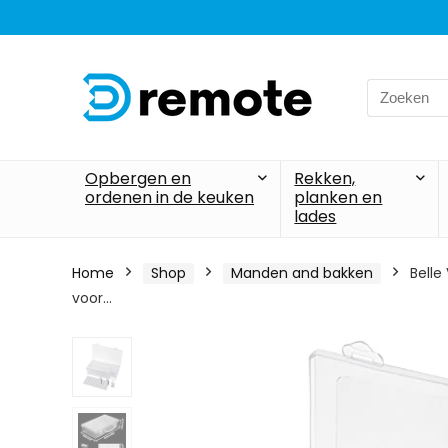
Search
for:
Opbergen en
Rekken,
ordenen in de keuken
planken en
lades
Home
Shop
Manden and bakken
Belle
voor…