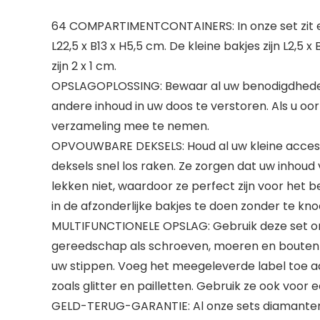
64 COMPARTIMENTCONTAINERS: In onze set zit ee
L22,5 x B13 x H5,5 cm. De kleine bakjes zijn L2,5 x
zijn 2 x 1 cm.
OPSLAGOPLOSSING: Bewaar al uw benodigdheden o
andere inhoud in uw doos te verstoren. Als u oo
verzameling mee te nemen.
OPVOUWBARE DEKSELS: Houd al uw kleine accessoir
deksels snel los raken. Ze zorgen dat uw inhoud
lekken niet, waardoor ze perfect zijn voor het
in de afzonderlijke bakjes te doen zonder te kno
MULTIFUNCTIONELE OPSLAG: Gebruik deze set om
gereedschap als schroeven, moeren en bouten o
uw stippen. Voeg het meegeleverde label toe 
zoals glitter en pailletten. Gebruik ze ook voor
GELD-TERUG-GARANTIE: Al onze sets diamanten 