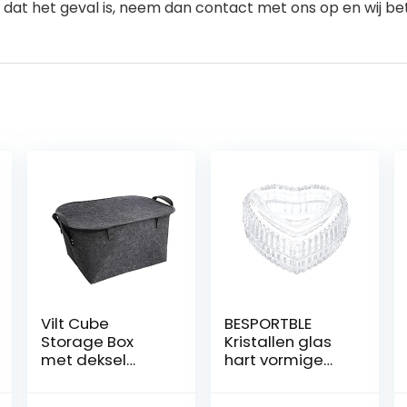
dat het geval is, neem dan contact met ons op en wij bet
Vilt Cube
BESPORTBLE
Storage Box
Kristallen glas
met deksel
hart vormige
Opvouwbare
opbergdoos
Opslag Bakken
reliëf retro