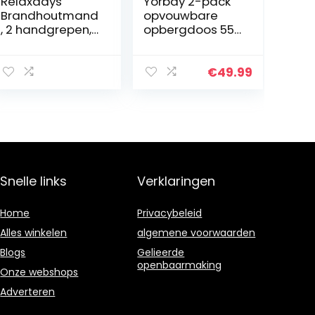
Relaxdays
Yorbay 2-pack
Brandhoutmand
opvouwbare
, 2 handgrepen,
opbergdoos 55L
opvouwbaar,
krat met deksel
krantenhouder,
en handvat, 2-
vilten mand,
pack, plastic
€
49.99
haardhouttas
vouwdozen voor
“vilt”, zwart, 1 stuk
thuis, tuin,
autolaar…
Snelle links
Verklaringen
Home
Privacybeleid
Alles winkelen
algemene voorwaarden
Blogs
Gelieerde
openbaarmaking
Onze webshops
Adverteren