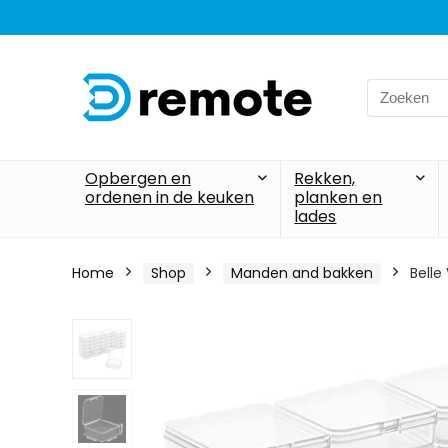
Search
for:
Opbergen en
Rekken,
ordenen in de keuken
planken en
lades
Home
Shop
Manden and bakken
Belle