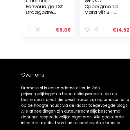
Cabilock
WENKO
Eenvoudige 1 St
Opbergmand
Draagbare
Mara vilt S –
Katoen
badmand,
Geweven
keukenkorf, 15 x
Bureau Mand
15 x 15 cm,
€
9.06
€
14.52
Desktop Opslag
antraciet
Organizer
Woondecoratie
Over ons
Dremote.nl is een moderne alles-in-één
prijsvergelijkings- en beoordelingswebsite die de
beste deals biedt die beschikbaar zijn op amazon en u
op de hoogte houdt via de laatst toegevoegde blogs.
Alle afbeeldingen zijn auteursrechtelijk beschermd
door hun respectievelijke eigenaren. Alle geciteerde
inhoud is afgeleid van hun respectievelijke bronnen.