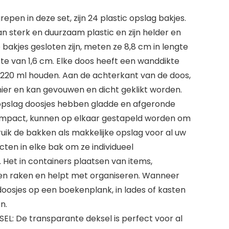
epen in deze set, zijn 24 plastic opslag bakjes.
n sterk en duurzaam plastic en zijn helder en
akjes gesloten zijn, meten ze 8,8 cm in lengte
te van 1,6 cm. Elke doos heeft een wanddikte
 220 ml houden. Aan de achterkant van de doos,
nier en kan gevouwen en dicht geklikt worden.
pslag doosjes hebben gladde en afgeronde
compact, kunnen op elkaar gestapeld worden om
uik de bakken als makkelijke opslag voor al uw
cten in elke bak om ze individueel
 Het in containers plaatsen van items,
en raken en helpt met organiseren. Wanneer
e doosjes op een boekenplank, in lades of kasten
n.
L: De transparante deksel is perfect voor al