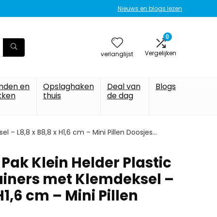
Nieuws en blogs lezen
0
Vergelijken
verlanglijst
nden en
Opslaghaken
Deal van
Blogs
kken
thuis
de dag
l – L8,8 x B8,8 x H1,6 cm – Mini Pillen Doosjes…
 Pak Klein Helder Plastic
iners met Klemdeksel –
H1,6 cm – Mini Pillen