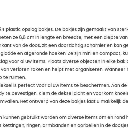
24 plastic opslag bakjes. De bakjes zijn gemaakt van ster
eten ze 8,8 cm in lengte en breedte, met een diepte van 
ant van de doos, zit een doorzichtig scharnier en kan g
ladde en afgeronde hoeken. Ze zijn mini en compact, k
ag voor al uw items. Plaats diverse objecten in elke bak
 van verloren raken en helpt met organiseren. Wanneer ni
p te ruimen.
ksel is perfect voor al uw items te beschermen. Aan de 
 te bevestigen. Klem de deksel dicht en voorkom knoeien 
omvallen. Het ontwerp van deze bakjes laat u makkelijk 
n kunnen gebruikt worden om diverse items om en rond het
ls kettingen, ringen, armbanden en oorbellen in de doosjes