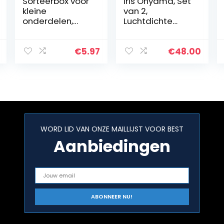
Sorteerbox voor
Iris Ohyama, Set
kleine
van 2,
onderdelen,
Luchtdichte
opbergdoos, 20
opbergboxen,
vakken van 4 x 4
50 L, met 6 clips,
cm, totale
stapelbaargara
€
5.97
€
48.00
afmetingen:
ge, kelder,
20,8 cm x 16,9
zolder – Air Tight
cm x 4 cm…
Box AT…
WORD LID VAN ONZE MAILLIJST VOOR BEST
Aanbiedingen